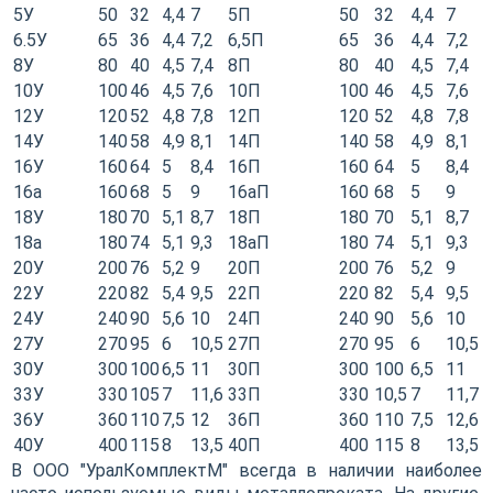
5У
50
32
4,4
7
5П
50
32
4,4
7
6.5У
65
36
4,4
7,2
6,5П
65
36
4,4
7,2
8У
80
40
4,5
7,4
8П
80
40
4,5
7,4
10У
100
46
4,5
7,6
10П
100
46
4,5
7,6
12У
120
52
4,8
7,8
12П
120
52
4,8
7,8
14У
140
58
4,9
8,1
14П
140
58
4,9
8,1
16У
160
64
5
8,4
16П
160
64
5
8,4
16a
160
68
5
9
16аП
160
68
5
9
18У
180
70
5,1
8,7
18П
180
70
5,1
8,7
18a
180
74
5,1
9,3
18аП
180
74
5,1
9,3
20У
200
76
5,2
9
20П
200
76
5,2
9
22У
220
82
5,4
9,5
22П
220
82
5,4
9,5
24У
240
90
5,6
10
24П
240
90
5,6
10
27У
270
95
6
10,5
27П
270
95
6
10,5
30У
300
100
6,5
11
30П
300
100
6,5
11
33У
330
105
7
11,6
33П
330
10,5
7
11,7
36У
360
110
7,5
12
36П
360
110
7,5
12,6
40У
400
115
8
13,5
40П
400
115
8
13,5
В ООО "УралКомплектМ" всегда в наличии наиболее