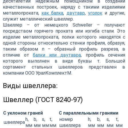
десятилетий надежным помощником в создании
качественных построек, наряду с такими изделиями
металлопроката,
как балка
,
двутавр
,
уголок
и другие,
служит металлический швеллер.
Швеллер – от немецкого Schweller – получают
посредством горячего проката или изгиба стали. Это
изделие металлопроката, полки которого находятся с
одной стороны относительно стенки профиля, образуя,
таким образом п – образный профиль разреза, в
отличие от
балки или двутавра
, профиль сечения
которого выполнен в виде буквы т. Большой
сортамент стальных швеллеров представлен в
компании ООО УралКомплектМ.
Виды швеллера:
Швеллер (ГОСТ 8240-97)
С уклоном граней
С параллельными гранями
h,
b,
s,
t,
номер
h,
b,
s,
t,
швеллера
мм
мм
мм
мм
швеллера
мм
мм
мм
мм