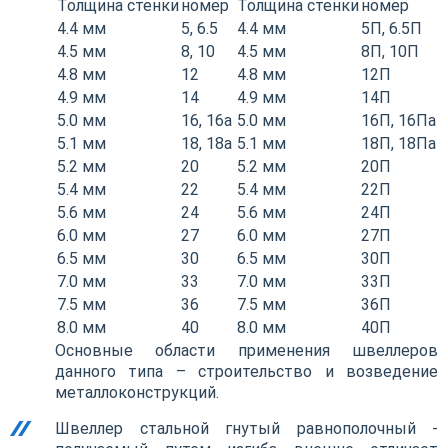
Толщина стенки
номер
Толщина стенки
номер
4.4 мм
5, 6.5
4.4 мм
5П, 6.5П
4.5 мм
8, 10
4.5 мм
8П, 10П
4.8 мм
12
4.8 мм
12П
4.9 мм
14
4.9 мм
14П
5.0 мм
16, 16а
5.0 мм
16П, 16Па
5.1 мм
18, 18а
5.1 мм
18П, 18Па
5.2 мм
20
5.2 мм
20П
5.4 мм
22
5.4 мм
22П
5.6 мм
24
5.6 мм
24П
6.0 мм
27
6.0 мм
27П
6.5 мм
30
6.5 мм
30П
7.0 мм
33
7.0 мм
33П
7.5 мм
36
7.5 мм
36П
8.0 мм
40
8.0 мм
40П
Основные области применения швеллеров
данного типа – строительство и возведение
металлоконструкций.
Швеллер стальной гнутый равнополочный -