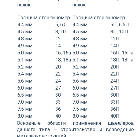
полок
полок
Толщина стенки
номер
Толщина стенки
номер
4.4 мм
5, 6.5
4.4 мм
5П, 6.5П
4.5 мм
8, 10
4.5 мм
8П, 10П
4.8 мм
12
4.8 мм
12П
4.9 мм
14
4.9 мм
14П
5.0 мм
16, 16а
5.0 мм
16П, 16Па
5.1 мм
18, 18а
5.1 мм
18П, 18Па
5.2 мм
20
5.2 мм
20П
5.4 мм
22
5.4 мм
22П
5.6 мм
24
5.6 мм
24П
6.0 мм
27
6.0 мм
27П
6.5 мм
30
6.5 мм
30П
7.0 мм
33
7.0 мм
33П
7.5 мм
36
7.5 мм
36П
8.0 мм
40
8.0 мм
40П
Основные области применения швеллеров
данного типа – строительство и возведение
металлоконструкций.