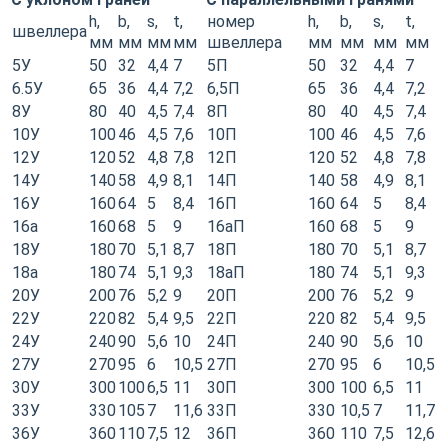
h,
b,
s,
t,
номер
h,
b,
s,
t,
швеллера
мм
мм
мм
мм
швеллера
мм
мм
мм
мм
5У
50
32
4,4
7
5П
50
32
4,4
7
6.5У
65
36
4,4
7,2
6,5П
65
36
4,4
7,2
8У
80
40
4,5
7,4
8П
80
40
4,5
7,4
10У
100
46
4,5
7,6
10П
100
46
4,5
7,6
12У
120
52
4,8
7,8
12П
120
52
4,8
7,8
14У
140
58
4,9
8,1
14П
140
58
4,9
8,1
16У
160
64
5
8,4
16П
160
64
5
8,4
16a
160
68
5
9
16аП
160
68
5
9
18У
180
70
5,1
8,7
18П
180
70
5,1
8,7
18a
180
74
5,1
9,3
18аП
180
74
5,1
9,3
20У
200
76
5,2
9
20П
200
76
5,2
9
22У
220
82
5,4
9,5
22П
220
82
5,4
9,5
24У
240
90
5,6
10
24П
240
90
5,6
10
27У
270
95
6
10,5
27П
270
95
6
10,5
30У
300
100
6,5
11
30П
300
100
6,5
11
33У
330
105
7
11,6
33П
330
10,5
7
11,7
36У
360
110
7,5
12
36П
360
110
7,5
12,6