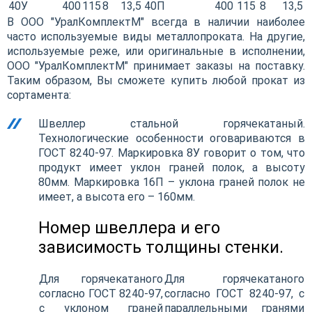
40У
400
115
8
13,5
40П
400
115
8
13,5
В ООО "УралКомплектМ" всегда в наличии наиболее
часто используемые виды металлопроката. На другие,
используемые реже, или оригинальные в исполнении,
ООО "УралКомплектМ" принимает заказы на поставку.
Таким образом, Вы сможете купить любой прокат из
сортамента:
Швеллер стальной горячекатаный.
Технологические особенности оговариваются в
ГОСТ 8240-97. Маркировка 8У говорит о том, что
продукт имеет уклон граней полок, а высоту
80мм. Маркировка 16П – уклона граней полок не
имеет, а высота его – 160мм.
Номер швеллера и его
зависимость толщины стенки.
Для горячекатаного
Для горячекатаного
согласно ГОСТ 8240-97,
согласно ГОСТ 8240-97, с
с уклоном граней
параллельными гранями