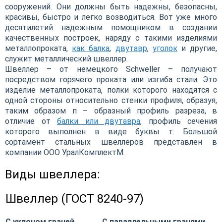
сооружений. Они должны быть надежны, безопасны,
красивы, быстро и легко возводиться. Вот уже много
десятилетий надежным помощником в создании
качественных построек, наряду с такими изделиями
металлопроката,
как балка
,
двутавр
,
уголок
и другие,
служит металлический швеллер.
Швеллер – от немецкого Schweller – получают
посредством горячего проката или изгиба стали. Это
изделие металлопроката, полки которого находятся с
одной стороны относительно стенки профиля, образуя,
таким образом п – образный профиль разреза, в
отличие от
балки или двутавра
, профиль сечения
которого выполнен в виде буквы т. Большой
сортамент стальных швеллеров представлен в
компании ООО УралКомплектМ.
Виды швеллера:
Швеллер (ГОСТ 8240-97)
С уклоном граней
С параллельными гранями