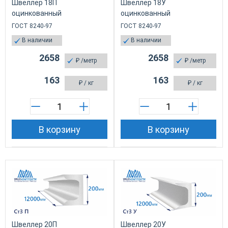
Швеллер 18П
Швеллер 18У
оцинкованный
оцинкованный
ГОСТ 8240-97
ГОСТ 8240-97
В наличии
В наличии
2658
2658
₽
/метр
₽
/метр
163
163
₽
/ кг
₽
/ кг
В корзину
В корзину
Швеллер 20П
Швеллер 20У