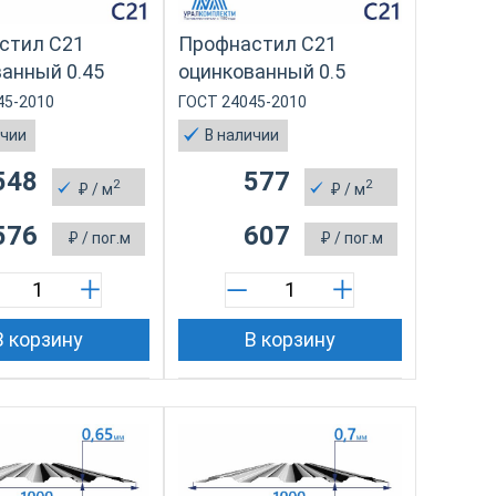
стил С21
Профнастил С21
анный 0.45
оцинкованный 0.5
45-2010
ГОСТ 24045-2010
ичии
В наличии
548
577
2
2
₽
/ м
₽
/ м
576
607
₽
/ пог.м
₽
/ пог.м
В корзину
В корзину