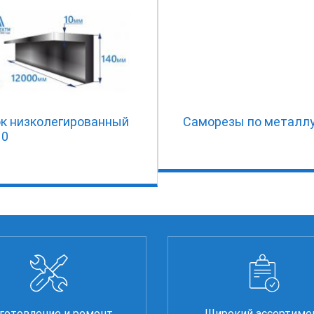
ок низколегированный
Саморезы по металл
10
готовление и ремонт
Широкий ассортиме