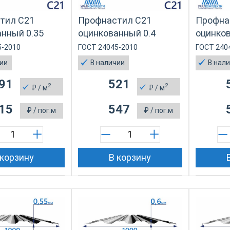
тил С21
Профнастил С21
Профна
нный 0.35
оцинкованный 0.4
оцинков
5-2010
ГОСТ 24045-2010
ГОСТ 240
чии
В наличии
В нал
91
521
2
2
₽
/ м
₽
/ м
15
547
₽
/ пог.м
₽
/ пог.м
 корзину
В корзину