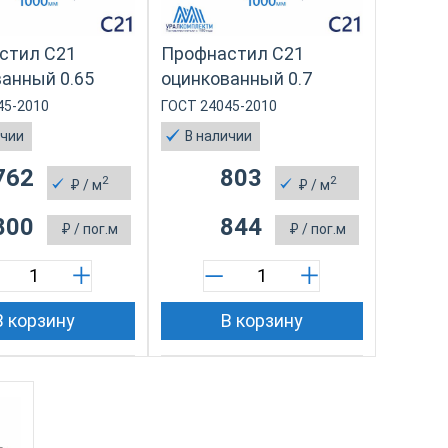
стил С21
Профнастил С21
анный 0.65
оцинкованный 0.7
45-2010
ГОСТ 24045-2010
ичии
В наличии
762
803
2
2
₽
/ м
₽
/ м
800
844
₽
/ пог.м
₽
/ пог.м
В корзину
В корзину