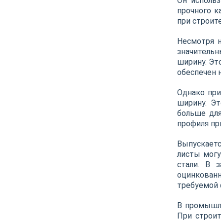
Он использ
прочного к
при строит
Несмотря н
значитель
ширину. Эт
обеспечен 
Однако при
ширину. Эт
больше для
профиля пр
Выпускает
листы могу
стали. В 
оцинкован
требуемой ф
В промышле
При строит