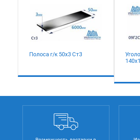
Полоса г/к 50х3 Ст3
Угол
140х
Возможность доставки в
Из