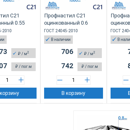
тил С21
Профнастил С21
Профна
нный 0.55
оцинкованный 0.6
оцинков
5-2010
ГОСТ 24045-2010
ГОСТ 240
чии
В наличии
В нал
73
706
2
2
₽
/ м
₽
/ м
07
742
₽
/ пог.м
₽
/ пог.м
 корзину
В корзину