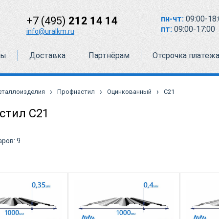
пн-чт:
09:00-18:
+7 (495)
212 14 14
пт:
09:00-17:00
info@uralkm.ru
ты
Доставка
Партнёрам
Отсрочка платеж
›
›
›
еталлоизделия
Профнастил
Оцинкованный
С21
стил С21
аров:
9