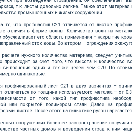
уется при возведении ограждений, он обеспечивает вы
аркаса, т.к. листы довольно легкие. Также этот материал
ельстве промышленных и жилых сооружений.
а то, что профнастил С21 отличается от листов профи
ные отличия в форме волны. Количество волн на мета
о обуславливает его область применения – накрытие кров
направленный сток воды. Во втором – ограждения окажутс
 расчете нужного количества материала, следует учит
о происходит за счет того, что высота и количество 
 выполнения одних и тех же целей, чем С20. По стоим
имерно одинаковые.
ся профилированный лист С21 в двух вариантах – оци
т отличаться по толщине используемого металла – от 0,3
зависимости от того, какой тип профнастила необхо
ной или покрытой полимером стали. Далее на профил
ормы листов. После этого на гильотине рулон нарезается н
нных сооружениях большее распространение получили о
ельстве частных домов и возведении оград к ним чащ