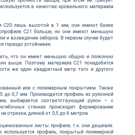
сокую прочность забора, при этом не требует
 используется в качестве кровельного материала
ля С20 лишь высотой в 1 мм, они имеют более
ллопрофиле С21 больше, но они имеют меньшую
ли и возведение заборов. В первом случае будет
я гораздо устойчивее.
ывать, что он имеет меньшую общую и полезную
волн выше. Поэтому материала С21 понадобится
ости же один квадратный метр того и другого
нкованный или с полимерным покрытием. Также
5 до 0,7 мм. Производится профиль из рулонной
дим, выбирается соответствующий рулон – с
егибочных станках происходит формирование
а отрезки, длиной от 0,5 до 6 метров.
цинкованные листы профиля, т.к. они дешевле.
е используется профиль, покрытый полимерной