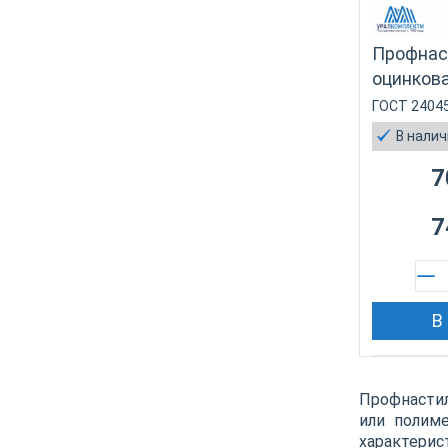
Профнас
оцинкова
ГОСТ 2404
В нали
7
7
В
Профнастил
или полим
характери