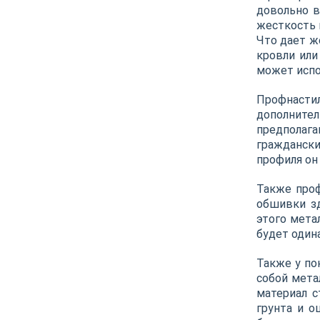
довольно в
жесткость 
Что дает ж
кровли или
может испо
Профнастил
дополнител
предполаг
гражданск
профиля он 
Также проф
обшивки зд
этого мета
будет один
Также у по
собой мета
материал с
грунта и о