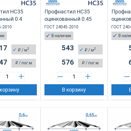
тил НС35
Профнастил НС35
Профна
нный 0.4
оцинкованный 0.45
оцинков
5-2010
ГОСТ 24045-2010
ГОСТ 240
чии
В наличии
В нал
17
543
2
2
₽
/ м
₽
/ м
47
576
₽
/ пог.м
₽
/ пог.м
 корзину
В корзину