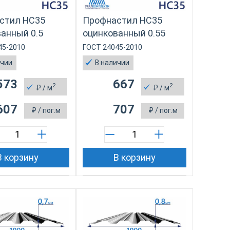
стил НС35
Профнастил НС35
анный 0.5
оцинкованный 0.55
45-2010
ГОСТ 24045-2010
ичии
В наличии
573
667
2
2
₽
/ м
₽
/ м
607
707
₽
/ пог.м
₽
/ пог.м
В корзину
В корзину