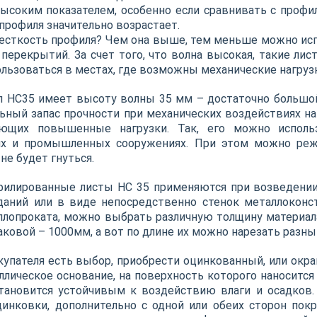
ысоким показателем, особенно если сравнивать с профи
профиля значительно возрастает.
есткость профиля? Чем она выше, тем меньше можно исп
 перекрытий. За счет того, что волна высокая, такие ли
льзоваться в местах, где возможны механические нагруз
 НС35 имеет высоту волны 35 мм – достаточно большой
ьный запас прочности при механических воздействиях на 
ающих повышенные нагрузки. Так, его можно исполь
их и промышленных сооружениях. При этом можно реж
не будет гнуться.
илированные листы НС 35 применяются при возведении 
аний или в виде непосредственно стенок металлоконст
ллопроката, можно выбрать различную толщину материала 
аковой – 1000мм, а вот по длине их можно нарезать разны
купателя есть выбор, приобрести оцинкованный, или окр
ллическое основание, на поверхность которого наносится 
тановится устойчивым к воздействию влаги и осадков
цинковки, дополнительно с одной или обеих сторон пок