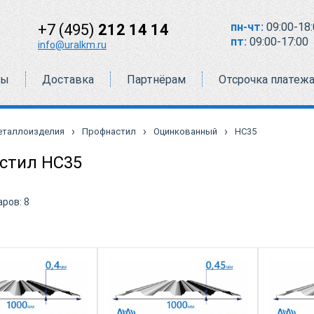
пн-чт:
09:00-18:
+7 (495)
212 14 14
пт:
09:00-17:00
info@uralkm.ru
ты
Доставка
Партнёрам
Отсрочка платеж
›
›
›
еталлоизделия
Профнастил
Оцинкованный
НС35
стил НС35
аров:
8