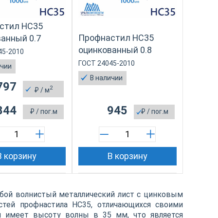
стил НС35
Профнастил НС35
анный 0.7
оцинкованный 0.8
45-2010
ГОСТ 24045-2010
ичии
В наличии
797
2
₽
/ м
844
945
₽
/ пог.м
₽
/ пог.м
В корзину
В корзину
обой волнистый металлический лист с цинковым
тей профнастила НС35, отличающихся своими
н имеет высоту волны в 35 мм, что является