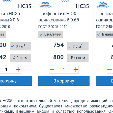
тил НС35
Профнастил НС35
Профна
нный 0.6
оцинкованный 0.65
оцинков
5-2010
ГОСТ 24045-2010
ГОСТ 240
чии
В наличии
В нал
00
754
2
2
₽
/ м
₽
/ м
42
800
₽
/ пог.м
₽
/ пог.м
 корзину
В корзину
 НС35 - это строительный материал, представляющий с
ерным покрытием. Существует множество разновиднос
стиками, внешним видом и областью использования. О