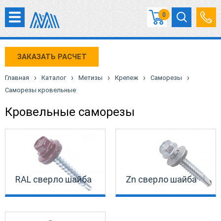
0
ЗАКАЗАТЬ РАСЧЕТ
›
›
›
›
›
Главная
Каталог
Метизы
Крепеж
Саморезы
Саморезы кровельные
Кровельные саморезы
RAL сверло шайба
Zn сверло шайба