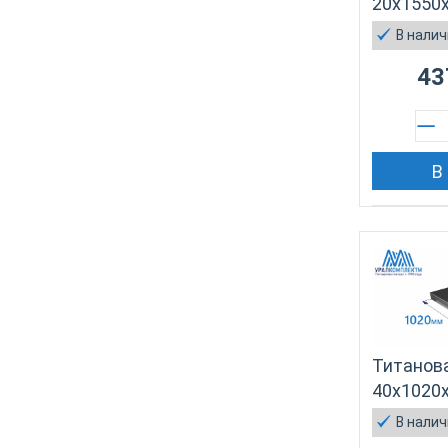
20х1550
В нали
43
В
Титанов
40х1020
В нали