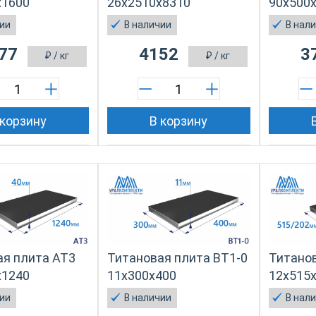
х1600
26х2510х8310
90х500
чии
В наличии
В нал
77
4152
3
₽
/ кг
₽
/ кг
 корзину
В корзину
ая плита АТ3
Титановая плита ВТ1-0
Титанов
х1240
11х300х400
12х515
чии
В наличии
В нал