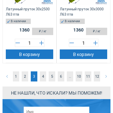
Латунный пруток 30х2500
Латунный пруток 30х3000
Л63 птв
Л63 птв
В наличии
В наличии
1360
1360
₽
/ кг
₽
/ кг
В корзину
В корзину
1
2
3
4
5
6
...
10
11
12
НЕ НАШЛИ, ЧТО ИСКАЛИ? МЫ ПОМОЖЕМ!