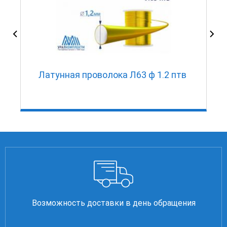
Латунная проволока Л63 ф 1.2 птв
Возможность доставки в день обращения