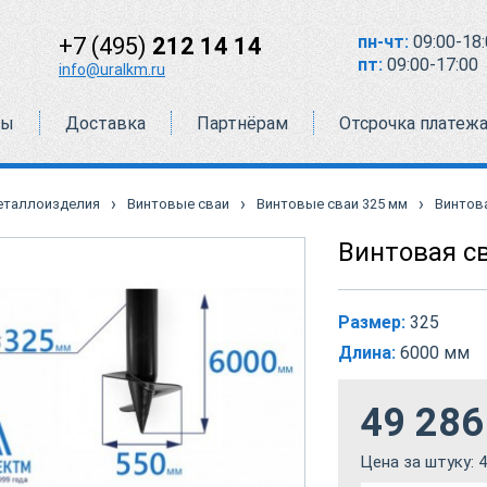
пн-чт:
09:00-18:
+7 (495)
212 14 14
пт:
09:00-17:00
info@uralkm.ru
ты
Доставка
Партнёрам
Отсрочка платеж
›
›
›
еталлоизделия
Винтовые сваи
Винтовые сваи 325 мм
Винтова
Винтовая с
Размер:
325
Длина:
6000 мм
49 286
Цена за штуку:
4