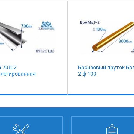
а 70Ш2
Бронзовый пруток Бр
олегированная
2 ф 100