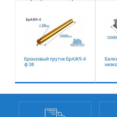
Бронзовый пруток БрАЖ9-4
Балк
ф 38
низк