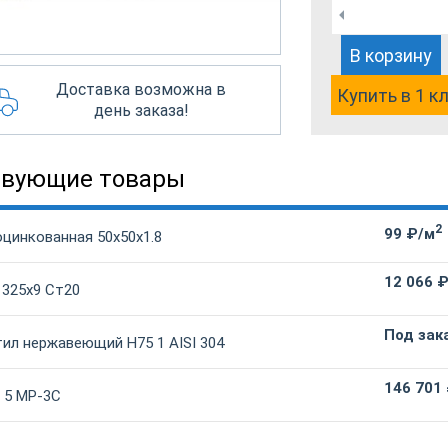
В корзину
Доставка возможна в
Купить в 1 к
день заказа!
твующие товары
2
99 ₽/м
оцинкованная 50х50х1.8
12 066 
 325х9 Ст20
Под зак
ил нержавеющий Н75 1 AISI 304
146 701
 5 МР-3С