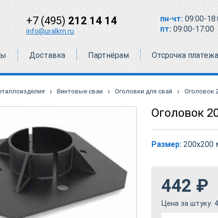
пн-чт:
09:00-18:
+7 (495)
212 14 14
пт:
09:00-17:00
info@uralkm.ru
ты
Доставка
Партнёрам
Отсрочка платеж
›
›
›
еталлоизделия
Винтовые сваи
Оголовки для свай
Оголовок 2
Оголовок 20
Размер:
200х200
442
₽
Цена за штуку:
4