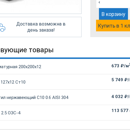
В корзину
Доставка возможна в
Купить в 1 к
день заказа!
твующие товары
673 ₽/м
матурная 200х200х12
5 749 ₽
 127х12 Ст10
4 032 ₽
ил нержавеющий С10 0.6 AISI 304
113 577
 2.5 ОЗС-4