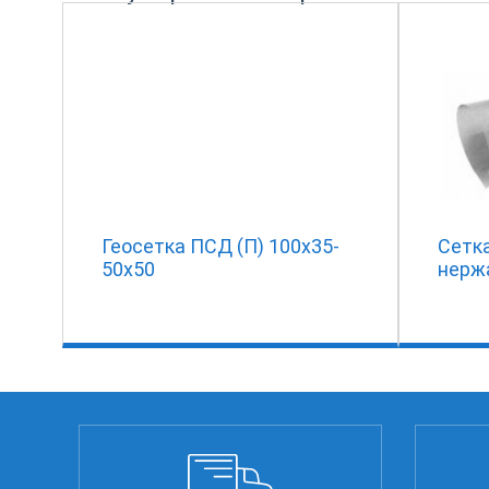
Геосетка ПСД (П) 100x35-
Сетк
50x50
нерж