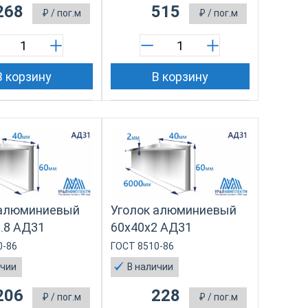
268
515
₽
/ пог.м
₽
/ пог.м
В корзину
В корзину
 алюминиевый
Уголок алюминиевый
.8 АД31
60х40х2 АД31
0-86
ГОСТ 8510-86
ичии
В наличии
206
228
₽
/ пог.м
₽
/ пог.м