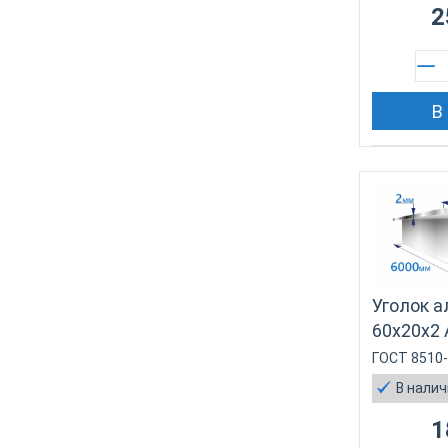
2
В
Уголок 
60х20х2
ГОСТ 8510
В нали
1