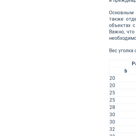
и преждевр
Основным п
также отд
объектах 
Важно, что
необходимо
Вес уголка
Р
b
20
20
25
25
28
30
30
32