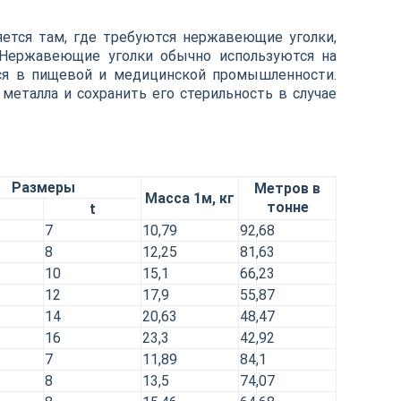
ется там, где требуются нержавеющие уголки,
 Нержавеющие уголки обычно используются на
ся в пищевой и медицинской промышленности.
металла и сохранить его стерильность в случае
3
Размеры
Метров в
Масса 1м, кг
тонне
t
7
10,79
92,68
8
12,25
81,63
10
15,1
66,23
12
17,9
55,87
14
20,63
48,47
16
23,3
42,92
7
11,89
84,1
8
13,5
74,07