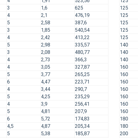
4
1,91
523,56
125
3
1,6
625
125
4
2,1
476,19
125
5
2,58
387,6
125
3
1,85
540,54
125
4
2,42
413,22
125
5
2,98
335,57
140
3
2,08
480,77
140
4
2,73
366,3
140
4
3,05
327,87
160
5
3,77
265,25
160
6
4,47
223,71
160
4
3,44
290,7
160
5
4,25
235,29
160
4
3,9
256,41
160
5
4,81
207,9
160
6
5,72
174,83
180
4,5
4,87
205,34
180
5
5,38
185,87
200