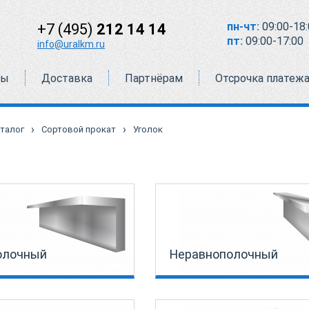
пн-чт:
09:00-18:
+7 (495)
212 14 14
пт:
09:00-17:00
info@uralkm.ru
ты
Доставка
Партнёрам
Отсрочка платеж
›
›
талог
Сортовой прокат
Уголок
олочный
Неравнополочный