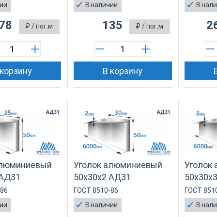
чии
В наличии
В нал
78
135
2
₽
/ пог.м
₽
/ пог.м
 корзину
В корзину
алюминиевый
Уголок алюминиевый
Уголок
 АД31
50х30х2 АД31
50х30х
-86
ГОСТ 8510-86
ГОСТ 851
чии
В наличии
В нал