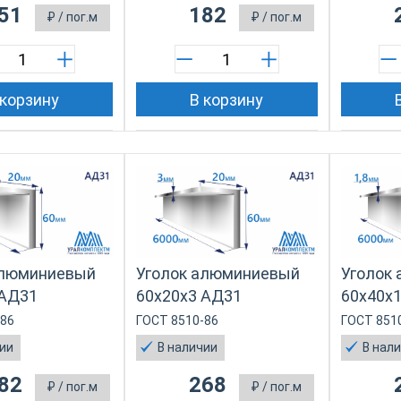
51
182
₽
/ пог.м
₽
/ пог.м
 корзину
В корзину
алюминиевый
Уголок алюминиевый
Уголок
 АД31
60х20х3 АД31
60х40х1
-86
ГОСТ 8510-86
ГОСТ 851
чии
В наличии
В нал
82
268
₽
/ пог.м
₽
/ пог.м