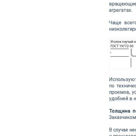
вращающиес
агрегатах.
Чаще всего
низколегир
Используют
по техниче
проемов, у
удобней в 
Толщина п
Заказчиком
В случае н