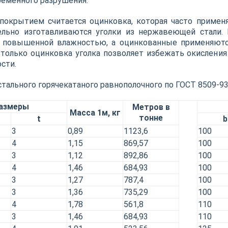
еменного разрушения.
окрытием считается оцинковка, которая часто применя
ельно изготавливаются уголки из нержавеющей стали.
с повышенной влажностью, а оцинкованные применяют
 только оцинковка уголка позволяет избежать окисления 
сти.
 стального горячекатаного равнополочного по ГОСТ 8509-9
азмеры
Метров в
Масса 1м, кг
тонне
t
b
3
0,89
1123,6
100
4
1,15
869,57
100
3
1,12
892,86
100
4
1,46
684,93
100
3
1,27
787,4
100
3
1,36
735,29
100
4
1,78
561,8
110
3
1,46
684,93
110