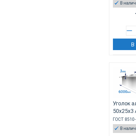
В нали
В
Уголок 
50х25х3
ГОСТ 8510
В нали