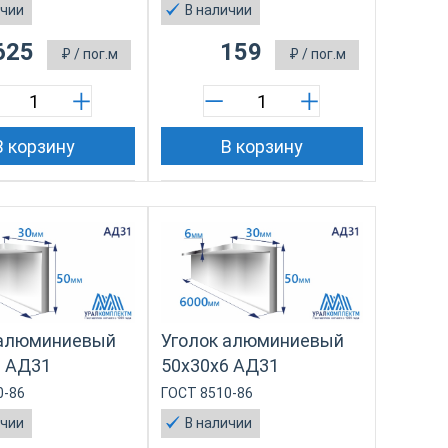
ичии
В наличии
625
159
₽
/ пог.м
₽
/ пог.м
В корзину
В корзину
 алюминиевый
Уголок алюминиевый
3 АД31
50х30х6 АД31
0-86
ГОСТ 8510-86
ичии
В наличии