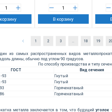
 корзину
В корзину
1
2
3
...
18
19
2
дин из самых распространенных видов металлопроката
вдоль длины, обычно под углом 90 градусов.
По способу производства и типу сечени
ГОСТ
Вид сечения
-93
Гнутый
-93
Гнутый
93
Горячекатаный
86
Горячекатаный
окатка металла заключается в том, что будущий
уголок
-