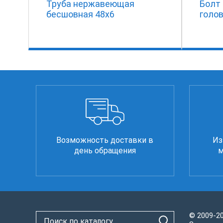
Труба нержавеющая
Болт
бесшовная 48х6
голов
Возможность доставки в
Из
день обращения
м
© 2009-2