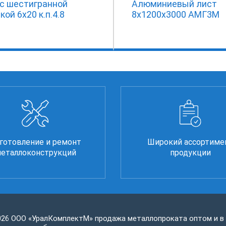
 с шестигранной
Алюминиевый лист
кой 6х20 к.п.4.8
8х1200х3000 АМГ3М
готовление и ремонт
Широкий ассортиме
еталлоконструкций
продукции
026 ООО «УралКомплектМ» продажа металлопроката оптом и в