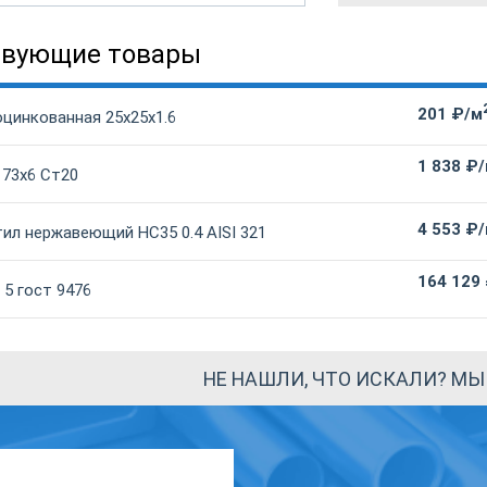
твующие товары
201 ₽/м
оцинкованная 25х25х1.6
1 838 ₽
 73х6 Ст20
4 553 ₽
ил нержавеющий НС35 0.4 AISI 321
164 129
5 гост 9476
НЕ НАШЛИ, ЧТО ИСКАЛИ? М