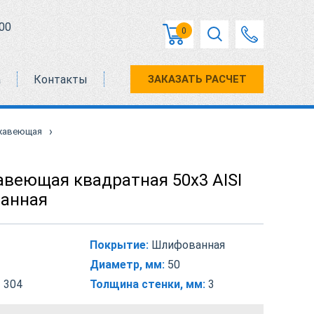
00
0
а
Контакты
ЗАКАЗАТЬ РАСЧЕТ
›
жавеющая
авеющая квадратная 50х3 AISI
анная
Покрытие:
Шлифованная
Диаметр, мм:
50
 304
Толщина стенки, мм:
3