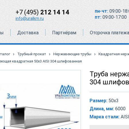
пн-чт:
09:00-18:
+7 (495)
212 14 14
пт:
09:00-17:00
info@uralkm.ru
ты
Доставка
Партнёрам
Отсрочка платеж
›
›
›
талог
Трубный прокат
Нержавеющие трубы
Квадратная нер
еющая квадратная 50х3 AISI 304 шлифованная
Труба нерж
304 шлифов
Размер:
50х3
Длина, мм:
6000
Марка стали:
AISI