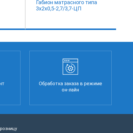
Габион матрасного типа
3х2х0,5-2,7/3,7-ЦП
нт
Обработка заказа в режиме
он-лайн
 розницу