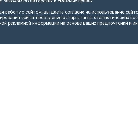
 законом об авторских и смежных правах
я работу с сайтом, вы даете согласие на использование сайто
ирования сайта, проведения ретаргетинга, статистических исс
ной рекламной информации на основе ваших предпочтений и ин