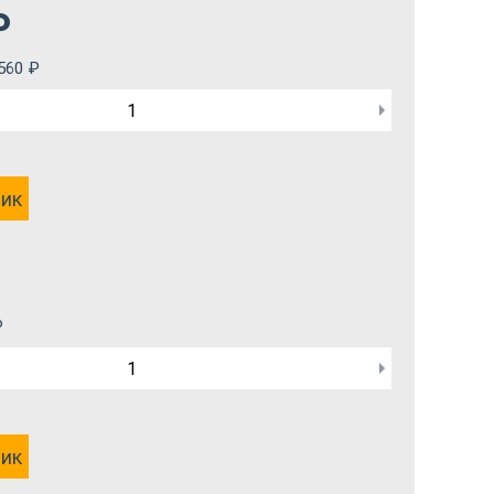
₽
560
₽
лик
₽
лик