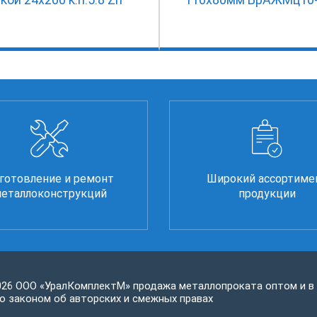
готовление и ремонт
Широкий ассортиме
еталлоконструкций
продукции
026 ООО «УралКомплектМ» продажа металлопроката оптом и в
 законом об авторских и смежных правах