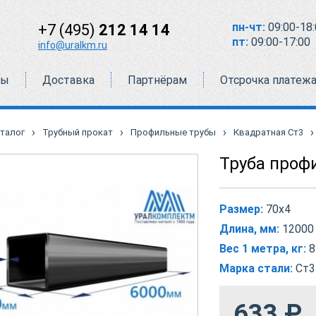
пн-чт:
09:00-18:
+7 (495)
212 14 14
пт:
09:00-17:00
info@uralkm.ru
ты
Доставка
Партнёрам
Отсрочка платеж
›
›
›
›
талог
Трубный прокат
Профильные трубы
Квадратная Ст3
Труба проф
Размер:
70х4
Длина, мм:
12000
Вес 1 метра, кг:
8
Марка стали:
Ст3
633
₽