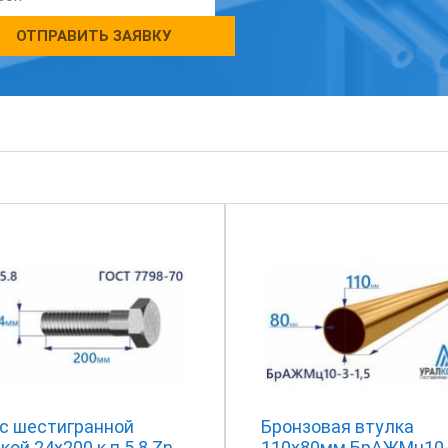
ОТПРАВИТЬ ЗАЯВКУ
 с шестигранной
Бронзовая втулка
кой 24х200 к.п.5.8 Zn
110x80мм БрАЖМц10-