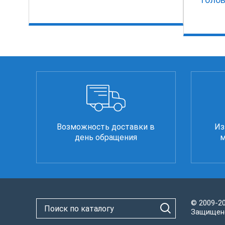
Возможность доставки в
Из
день обращения
м
© 2009-2
Защищено