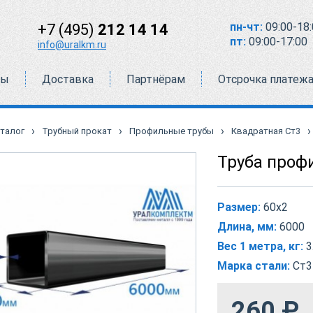
пн-чт:
09:00-18:
+7 (495)
212 14 14
пт:
09:00-17:00
info@uralkm.ru
ты
Доставка
Партнёрам
Отсрочка платеж
›
›
›
›
талог
Трубный прокат
Профильные трубы
Квадратная Ст3
Труба проф
Размер:
60х2
Длина, мм:
6000
Вес 1 метра, кг:
3
Марка стали:
Ст3
260
₽