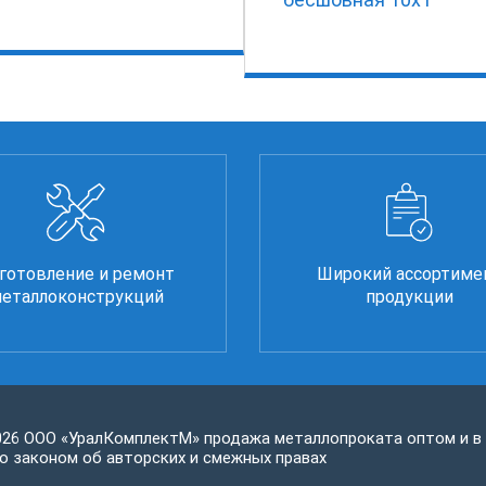
готовление и ремонт
Широкий ассортиме
еталлоконструкций
продукции
026 ООО «УралКомплектМ» продажа металлопроката оптом и в
 законом об авторских и смежных правах