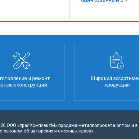
готовление и ремонт
Широкий ассортиме
еталлоконструкций
продукции
026 ООО «УралКомплектМ» продажа металлопроката оптом и в
 законом об авторских и смежных правах