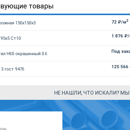
твующие товары
2
72 ₽/м
рожная 150х150х3
1 876 ₽
 95х5 Ст10
Под зак
ил Н60 окрашенный 0.6
125 566
3 гост 9476
НЕ НАШЛИ, ЧТО ИСКАЛИ? М