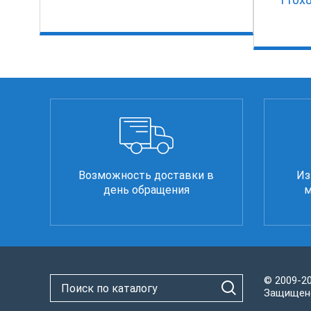
Возможность доставки в
Из
день обращения
м
© 2009-2
Защищено