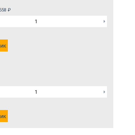
558
₽
лик
лик