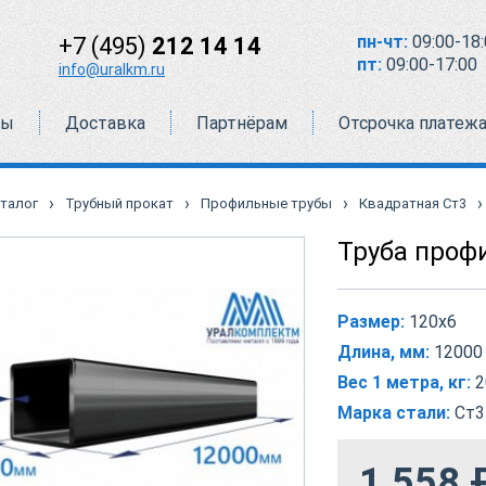
пн-чт:
09:00-18:
+7 (495)
212 14 14
пт:
09:00-17:00
info@uralkm.ru
ты
Доставка
Партнёрам
Отсрочка платеж
›
›
›
›
талог
Трубный прокат
Профильные трубы
Квадратная Ст3
Труба проф
Размер:
120х6
Длина, мм:
12000
Вес 1 метра, кг:
2
Марка стали:
Ст3
1 558