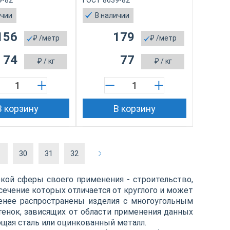
9-82
ГОСТ 8639-82
ичии
В наличии
156
179
₽
/метр
₽
/метр
74
77
₽
/ кг
₽
/ кг
В корзину
В корзину
.
30
31
32
ой сферы своего применения - строительство,
ечение которых отличается от круглого и может
менее распространены изделия с многоугольным
енок, зависящих от области применения данных
щая сталь или оцинкованный металл.