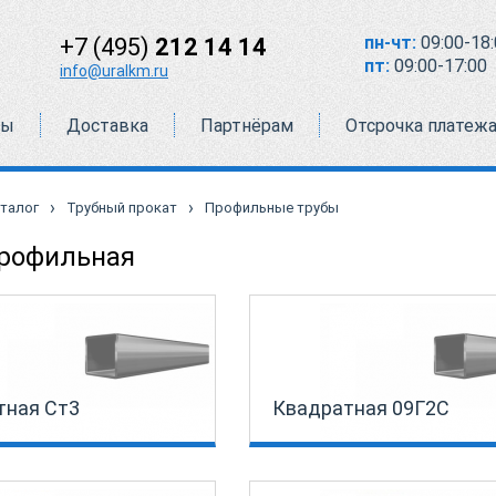
пн-чт:
09:00-18:
+7 (495)
212 14 14
пт:
09:00-17:00
info@uralkm.ru
ты
Доставка
Партнёрам
Отсрочка платеж
›
›
талог
Трубный прокат
Профильные трубы
профильная
тная Ст3
Квадратная 09Г2С