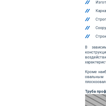
Изгот
Карка
Стро
Соору
Строи
В зависи
конструкц
воздейств
характерис
Кроме наи
овальным 
плоскоовал
Труба про