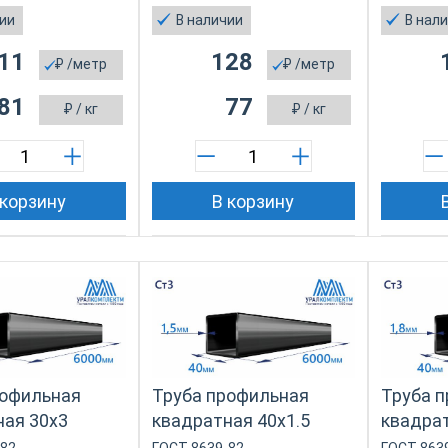
чии
В наличии
В нал
11
128
₽
/метр
₽
/метр
81
77
₽
/ кг
₽
/ кг
 корзину
В корзину
рофильная
Труба профильная
Труба 
ная 30х3
квадратная 40х1.5
квадрат