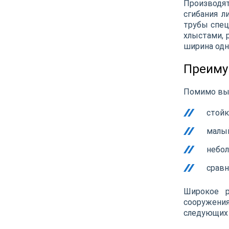
Производят
сгибания л
трубы спец
хлыстами, 
ширина одн
Преиму
Помимо выс
стой
малы
небол
сравн
Широкое р
сооружени
следующих 