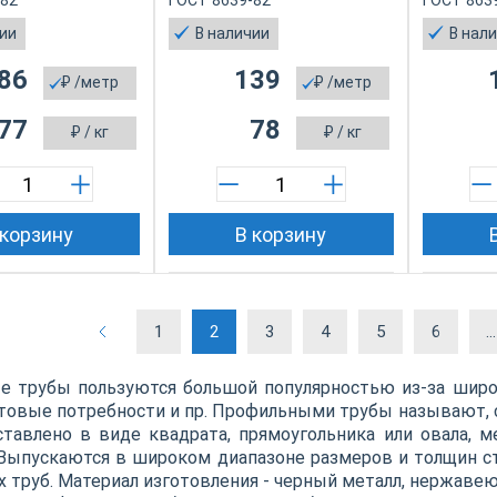
-82
ГОСТ 8639-82
ГОСТ 863
чии
В наличии
В нал
86
139
₽
/метр
₽
/метр
77
78
₽
/ кг
₽
/ кг
 корзину
В корзину
1
2
3
4
5
6
..
 трубы пользуются большой популярностью из-за широк
товые потребности и пр. Профильными трубы называют, с
тавлено в виде квадрата, прямоугольника или овала, 
Выпускаются в широком диапазоне размеров и толщин ст
 труб. Материал изготовления - черный металл, нержавею