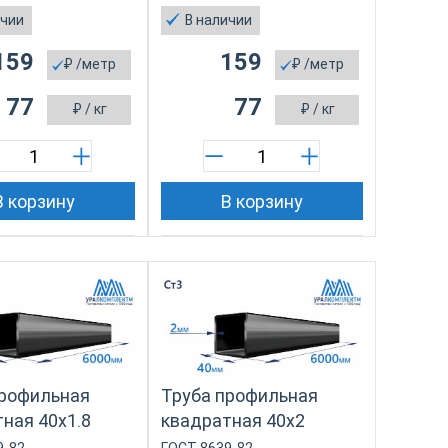
ичии
В наличии
159
159
₽
/метр
₽
/метр
77
77
₽
/ кг
₽
/ кг
В корзину
В корзину
профильная
Труба профильная
ная 40х1.8
квадратная 40х2