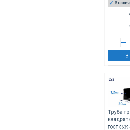
В нали
В
Труба п
квадратн
ГОСТ 8639