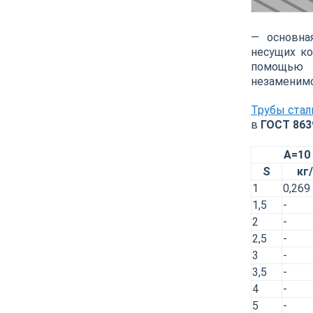
— основна
несущих ко
помощью 
незаменимо
Трубы ста
в
ГОСТ 863
A=10
S
кг
1
0,269
1,5
-
2
-
2,5
-
3
-
3,5
-
4
-
5
-