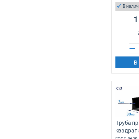
В нали
1
В
Труба п
квадрат