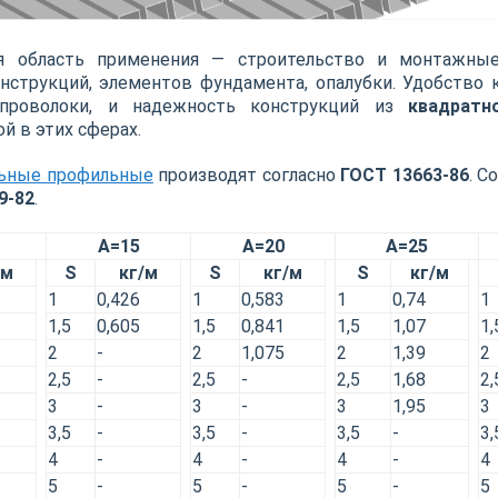
я область применения — строительство и монтажны
нструкций, элементов фундамента, опалубки. Удобство к
проволоки, и надежность конструкций из
квадратн
й в этих сферах.
льные профильные
производят согласно
ГОСТ 13663-86
. С
9-82
.
A=15
A=20
A=25
/м
S
кг/м
S
кг/м
S
кг/м
1
0,426
1
0,583
1
0,74
1
1,5
0,605
1,5
0,841
1,5
1,07
1,
2
-
2
1,075
2
1,39
2
2,5
-
2,5
-
2,5
1,68
2,
3
-
3
-
3
1,95
3
3,5
-
3,5
-
3,5
-
3,
4
-
4
-
4
-
4
5
-
5
-
5
-
5