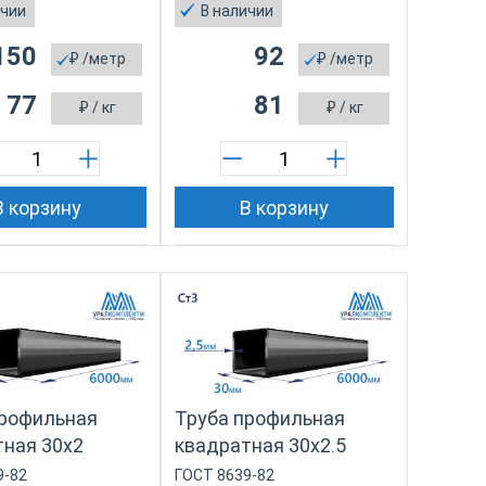
ичии
В наличии
150
92
₽
/метр
₽
/метр
77
81
₽
/ кг
₽
/ кг
В корзину
В корзину
профильная
Труба профильная
ная 30х2
квадратная 30х2.5
9-82
ГОСТ 8639-82