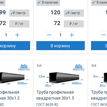
чии
В наличии
В нал
99
120
₽
/метр
₽
/метр
72
72
₽
/ кг
₽
/ кг
 корзину
В корзину
рофильная
Труба профильная
Труба 
ая 30х1.2
квадратная 30х1.5
квадрат
-82
ГОСТ 8639-82
ГОСТ 863