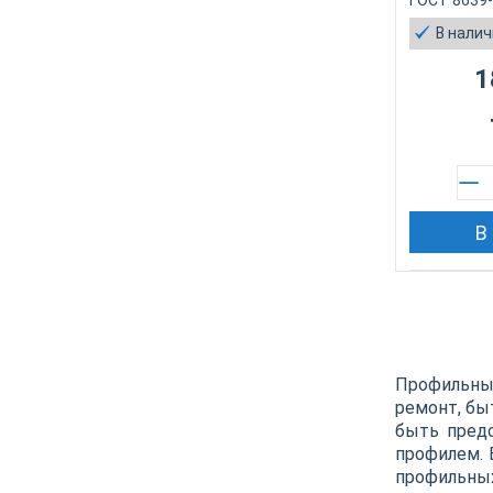
ГОСТ 8639
В нали
1
В
Профильные
ремонт, бы
быть предс
профилем. 
профильных