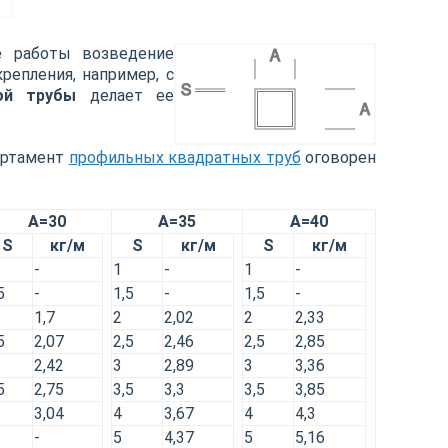
е работы возведение
репления, например, с
ой трубы
делает ее
ортамент
профильных квадратных труб
оговорен
A=30
A=35
A=40
S
кг/м
S
кг/м
S
кг/м
-
1
-
1
-
5
-
1,5
-
1,5
-
1,7
2
2,02
2
2,33
5
2,07
2,5
2,46
2,5
2,85
2,42
3
2,89
3
3,36
5
2,75
3,5
3,3
3,5
3,85
3,04
4
3,67
4
4,3
-
5
4,37
5
5,16