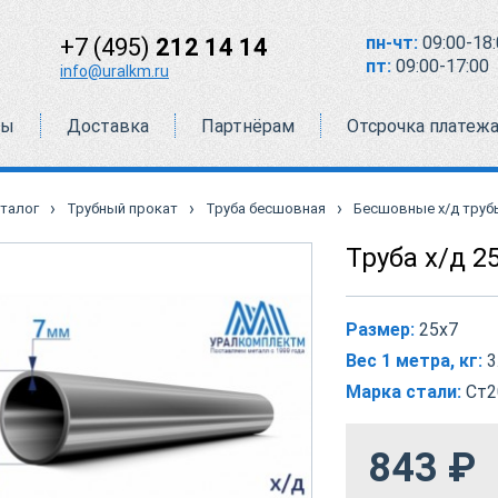
пн-чт:
09:00-18:
+7 (495)
212 14 14
пт:
09:00-17:00
info@uralkm.ru
ты
Доставка
Партнёрам
Отсрочка платеж
›
›
›
талог
Трубный прокат
Труба бесшовная
Бесшовные х/д труб
Труба х/д 2
Размер:
25х7
Вес 1 метра, кг:
3
Марка стали:
Ст2
843
₽