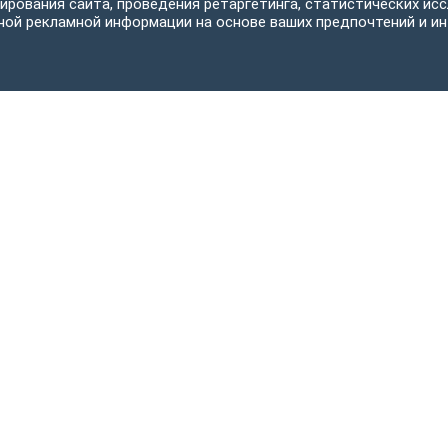
ирования сайта, проведения ретаргетинга, статистических исс
ной рекламной информации на основе ваших предпочтений и ин