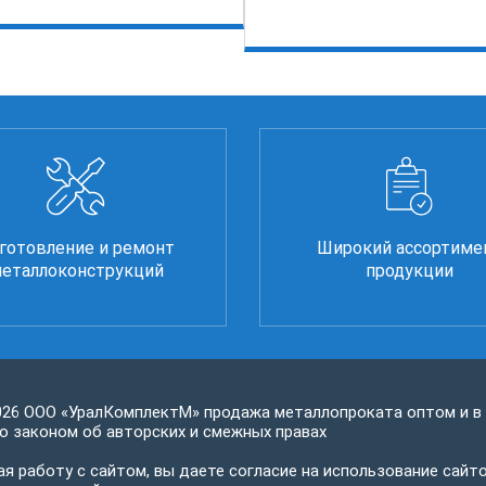
готовление и ремонт
Широкий ассортиме
еталлоконструкций
продукции
026 ООО «УралКомплектМ» продажа металлопроката оптом и в
 законом об авторских и смежных правах
я работу с сайтом, вы даете согласие на использование сайто