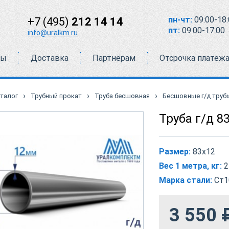
пн-чт:
09:00-18:
+7 (495)
212 14 14
пт:
09:00-17:00
info@uralkm.ru
ты
Доставка
Партнёрам
Отсрочка платеж
›
›
›
талог
Трубный прокат
Труба бесшовная
Бесшовные г/д труб
Труба г/д 8
Размер:
83х12
Вес 1 метра, кг:
2
Марка стали:
Ст1
3 550