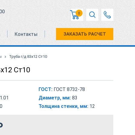
00
0
а
Контакты
ЗАКАЗАТЬ РАСЧЕТ
›
ы
Труба г/д 83х12 Ст10
3х12 Ст10
ГОСТ:
ГОСТ 8732-78
1.01
Диаметр, мм:
83
0
Толщина стенки, мм:
12
₽