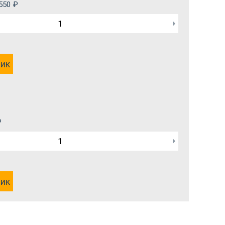
550
₽
лик
₽
лик