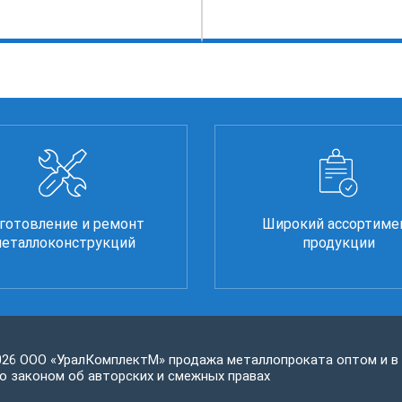
готовление и ремонт
Широкий ассортиме
еталлоконструкций
продукции
026 ООО «УралКомплектМ» продажа металлопроката оптом и в
 законом об авторских и смежных правах