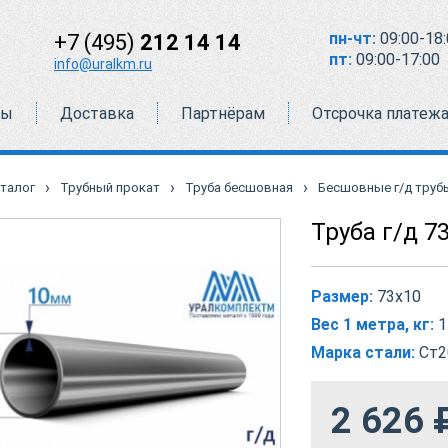
пн-чт:
09:00-18:
+7 (495)
212 14 14
пт:
09:00-17:00
info@uralkm.ru
ты
Доставка
Партнёрам
Отсрочка платеж
›
›
›
талог
Трубный прокат
Труба бесшовная
Бесшовные г/д труб
Труба г/д 7
Размер:
73х10
Вес 1 метра, кг:
1
Марка стали:
Ст2
2 626