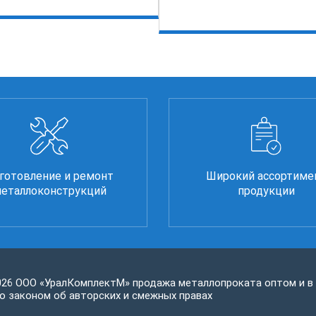
готовление и ремонт
Широкий ассортиме
еталлоконструкций
продукции
026 ООО «УралКомплектМ» продажа металлопроката оптом и в
 законом об авторских и смежных правах