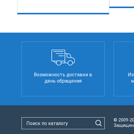
Возможность доставки в
Из
день обращения
м
© 2009-2
Защищено