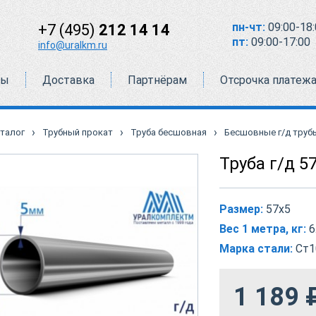
пн-чт:
09:00-18:
+7 (495)
212 14 14
пт:
09:00-17:00
info@uralkm.ru
ты
Доставка
Партнёрам
Отсрочка платеж
›
›
›
талог
Трубный прокат
Труба бесшовная
Бесшовные г/д труб
Труба г/д 5
Размер:
57х5
Вес 1 метра, кг:
6
Марка стали:
Ст1
1 189