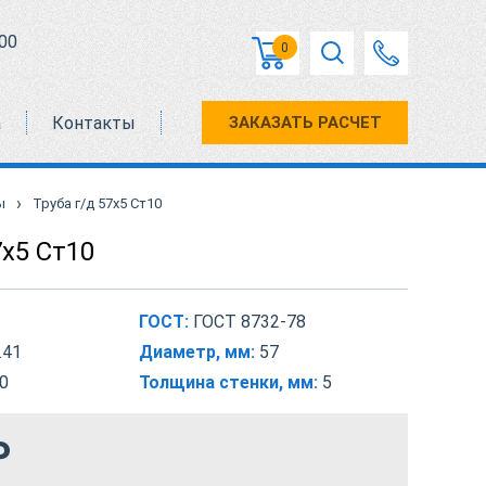
00
0
а
Контакты
ЗАКАЗАТЬ РАСЧЕТ
›
ы
Труба г/д 57х5 Ст10
7х5 Ст10
ГОСТ:
ГОСТ 8732-78
.41
Диаметр, мм:
57
0
Толщина стенки, мм:
5
₽