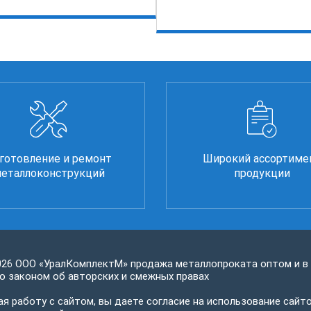
готовление и ремонт
Широкий ассортиме
еталлоконструкций
продукции
026 ООО «УралКомплектМ» продажа металлопроката оптом и в
 законом об авторских и смежных правах
я работу с сайтом, вы даете согласие на использование сайто