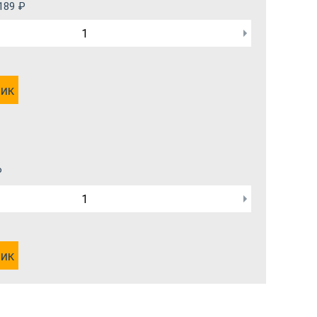
189
₽
лик
₽
лик