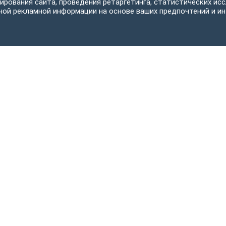
ирования сайта, проведения ретаргетинга, статистических исс
ной рекламной информации на основе ваших предпочтений и ин