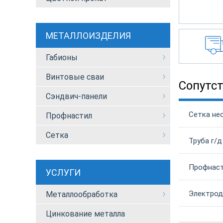
МЕТАЛЛОИЗДЕЛИЯ
Габионы
Винтовые сваи
Сопутс
Сэндвич-панели
Сетка не
Профнастил
Сетка
Труба г/д
Профнаст
УСЛУГИ
Электрод
Металлообработка
Цинкование металла