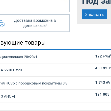
Под за
Заказать
Доставка возможна в
день заказа!
твующие товары
122 ₽/м
оцинкованная 20х20х1
48 192 
 402х30 Ст20
1 743 ₽
ил НС35 с порошковым покрытием 0.8
121 005
 3 АНО-4