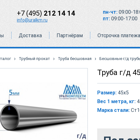
пн-чт:
09:00-18:
+7 (495)
212 14 14
пт:
09:00-17:00
info@uralkm.ru
ты
Доставка
Партнёрам
Отсрочка платеж
›
›
›
талог
Трубный прокат
Труба бесшовная
Бесшовные г/д труб
Труба г/д 4
Размер:
45х5
Вес 1 метра, кг:
4
Марка стали:
Ст1