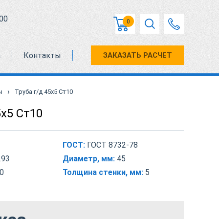
00
0
а
Контакты
ЗАКАЗАТЬ РАСЧЕТ
›
ы
Труба г/д 45х5 Ст10
5х5 Ст10
ГОСТ:
ГОСТ 8732-78
.93
Диаметр, мм:
45
0
Толщина стенки, мм:
5