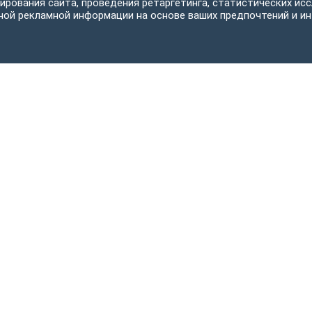
ирования сайта, проведения ретаргетинга, статистических исс
ной рекламной информации на основе ваших предпочтений и ин