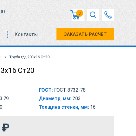
00
0
а
Контакты
ЗАКАЗАТЬ РАСЧЕТ
›
ы
Труба г/д 203х16 Ст20
03х16 Ст20
ГОСТ:
ГОСТ 8732-78
3.79
Диаметр, мм:
203
0
Толщина стенки, мм:
16
₽