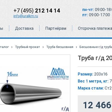
пн-чт:
09:00-18:
+7 (495)
212 14 14
пт:
09:00-17:00
info@uralkm.ru
ты
Доставка
Партнёрам
Отсрочка платеж
›
›
›
талог
Трубный прокат
Труба бесшовная
Бесшовные г/д труб
Труба г/д 2
Размер:
203х16
Вес 1 метра, кг:
7
Марка стали:
Ст2
12 466