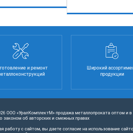
готовление и ремонт
Широкий ассортиме
еталлоконструкций
продукции
026 ООО «УралКомплектМ» продажа металлопроката оптом и в
 законом об авторских и смежных правах
я работу с сайтом, вы даете согласие на использование сайто