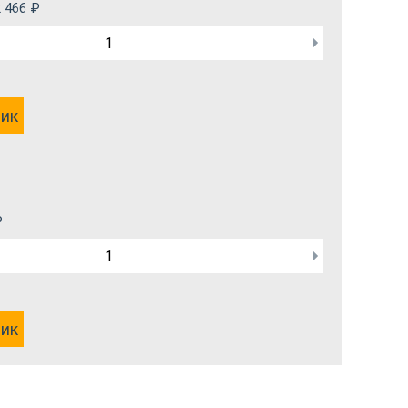
 466
₽
лик
₽
лик