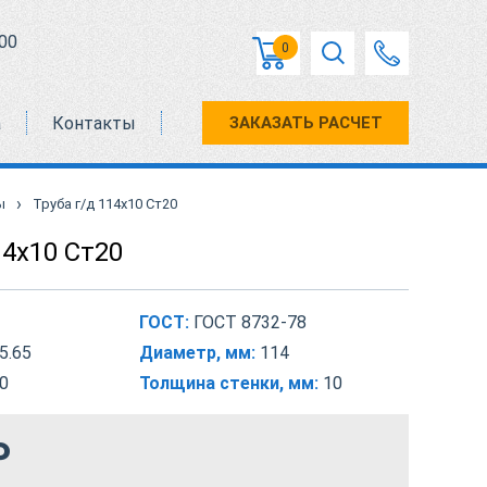
00
0
а
Контакты
ЗАКАЗАТЬ РАСЧЕТ
›
ы
Труба г/д 114х10 Ст20
14х10 Ст20
ГОСТ:
ГОСТ 8732-78
5.65
Диаметр, мм:
114
0
Толщина стенки, мм:
10
₽