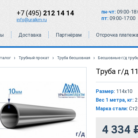
пн-чт:
09:00-18:
+7 (495)
212 14 14
пт:
09:00-17:00
info@uralkm.ru
ты
Доставка
Партнёрам
Отсрочка платеж
›
›
›
талог
Трубный прокат
Труба бесшовная
Бесшовные г/д труб
Труба г/д 1
Размер:
114х10
Вес 1 метра, кг:
2
Марка стали:
Ст2
4 334