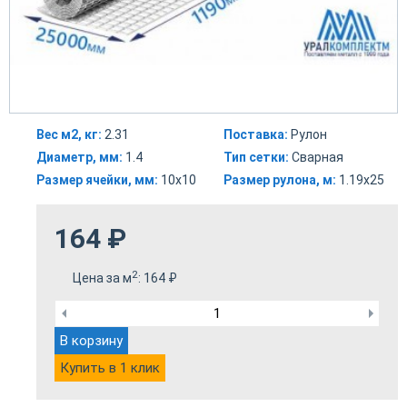
Вес м2, кг:
2.31
Поставка:
Рулон
Диаметр, мм:
1.4
Тип сетки:
Сварная
Размер ячейки, мм:
10х10
Размер рулона, м:
1.19х25
164
₽
2
Цена за м
:
164
₽
В корзину
Купить в 1 клик