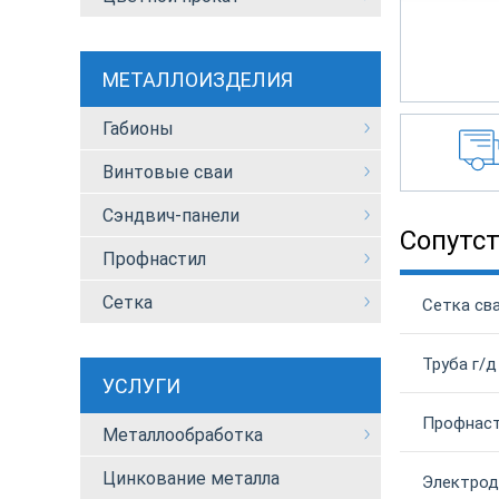
МЕТАЛЛОИЗДЕЛИЯ
Габионы
Винтовые сваи
Сэндвич-панели
Сопутс
Профнастил
Сетка
Сетка сва
Труба г/д
УСЛУГИ
Профнаст
Металлообработка
Цинкование металла
Электроды