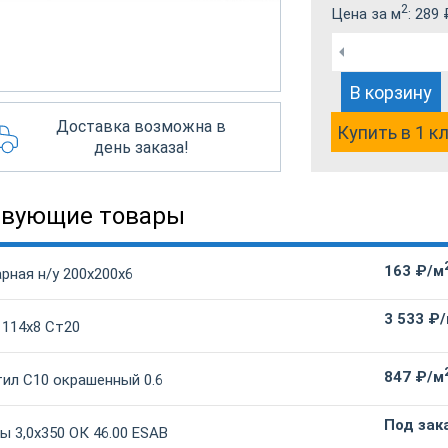
2
Цена за м
:
289
В корзину
Доставка возможна в
Купить в 1 к
день заказа!
твующие товары
163 ₽/м
рная н/у 200х200х6
3 533 ₽
 114х8 Ст20
847 ₽/м
ил С10 окрашенный 0.6
Под зак
 3,0х350 ОК 46.00 ESAB