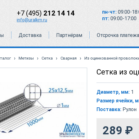
пн-чт:
09:00-18:
+7 (495)
212 14 14
пт:
09:00-17:00
info@uralkm.ru
ты
Доставка
Партнёрам
Отсрочка платеж
›
›
›
›
талог
Метизы
Сетка
Сварная
Из оцинкованной проволок
Сетка из о
Диаметр, мм:
1
Размер ячейки, м
Поставка:
Рулон
289
₽