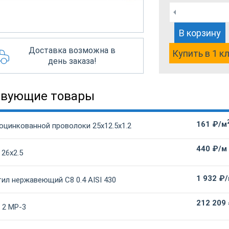
В корзину
Доставка возможна в
Купить в 1 к
день заказа!
твующие товары
161 ₽/м
оцинкованной проволоки 25х12.5х1.2
440 ₽/м
 26х2.5
1 932 ₽
ил нержавеющий С8 0.4 AISI 430
212 209
 2 МР-3