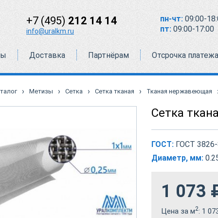
пн-чт:
09:00-18:
+7 (495)
212 14 14
пт:
09:00-17:00
info@uralkm.ru
ты
Доставка
Партнёрам
Отсрочка платеж
›
›
›
›
талог
Метизы
Сетка
Сетка тканая
Тканая нержавеющая
Сетка ткан
ГОСТ:
ГОСТ 3826-
Диаметр, мм:
0.2
1 073
2
Цена за м
:
1 07