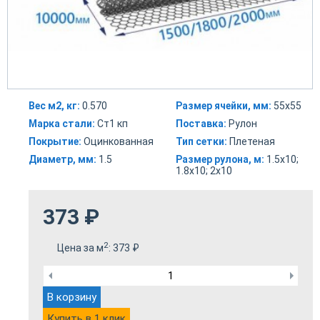
Вес м2, кг:
0.570
Размер ячейки, мм:
55х55
Марка стали:
Ст1 кп
Поставка:
Рулон
Покрытие:
Оцинкованная
Тип сетки:
Плетеная
Диаметр, мм:
1.5
Размер рулона, м:
1.5х10;
1.8х10; 2х10
373
₽
2
Цена за м
:
373
₽
В корзину
Купить в 1 клик