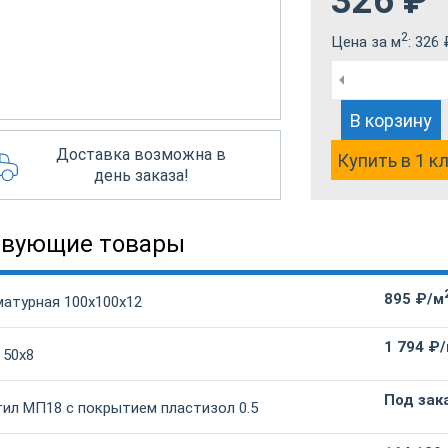
326
₽
2
Цена за м
:
326
В корзину
Доставка возможна в
Купить в 1 к
день заказа!
твующие товары
895 ₽/м
матурная 100х100х12
1 794 ₽
 50х8
Под зак
ил МП18 с покрытием пластизол 0.5