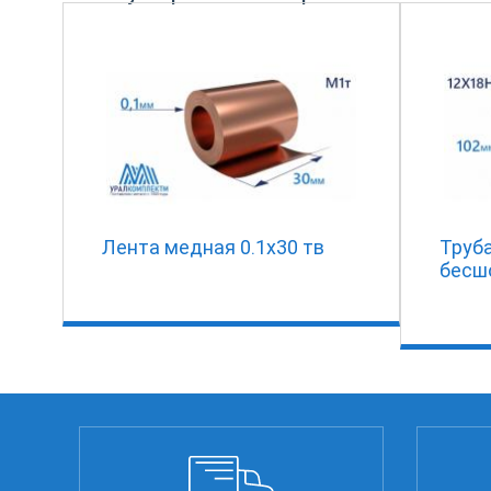
Лента медная 0.1х30 тв
Труб
бесш