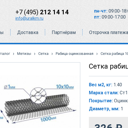
пн-чт:
09:00-18:
+7 (495)
212 14 14
пт:
09:00-17:00
info@uralkm.ru
ты
Доставка
Партнёрам
Отсрочка платеж
›
›
›
›
талог
Метизы
Сетка
Рабица оцинкованная
Сетка рабица 1
Сетка раби
Вес м2, кг:
1.40
Марка стали:
Ст1
Покрытие:
Оцинк
Диаметр, мм:
1