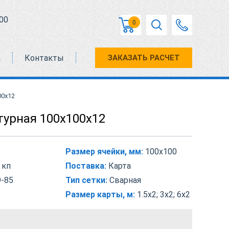
00
0
а
Контакты
ЗАКАЗАТЬ РАСЧЕТ
00х12
турная 100х100х12
Размер ячейки, мм:
100х100
 кп
Поставка:
Карта
-85
Тип сетки:
Сварная
Размер карты, м:
1.5х2; 3х2; 6х2