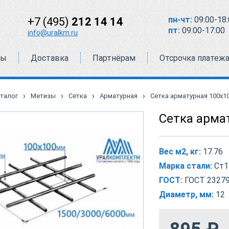
пн-чт:
09:00-18:
+7 (495)
212 14 14
пт:
09:00-17:00
info@uralkm.ru
ты
Доставка
Партнёрам
Отсрочка платеж
›
›
›
›
талог
Метизы
Сетка
Арматурная
Сетка арматурная 100х1
Сетка арма
Вес м2, кг:
17.76
Марка стали:
Ст1
ГОСТ:
ГОСТ 23279
Диаметр, мм:
12