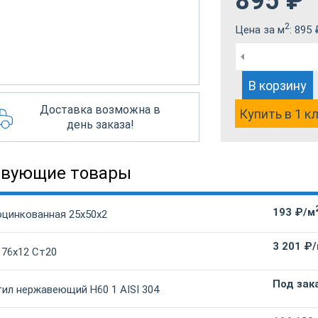
895
₽
2
Цена за м
:
895
В корзину
Доставка возможна в
Купить в 1 к
день заказа!
твующие товары
193 ₽/м
оцинкованная 25х50х2
3 201 ₽
 76х12 Ст20
Под зак
ил нержавеющий Н60 1 AISI 304