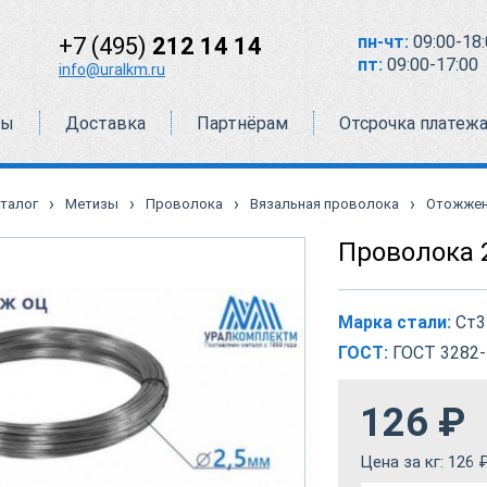
пн-чт:
09:00-18:
+7 (495)
212 14 14
пт:
09:00-17:00
info@uralkm.ru
ты
Доставка
Партнёрам
Отсрочка платеж
›
›
›
›
талог
Метизы
Проволока
Вязальная проволока
Отожжен
Проволока 
Марка стали:
Ст3
ГОСТ:
ГОСТ 3282-
126
₽
Цена за кг:
126