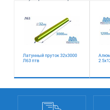
Латунный пруток 32х3000
Алюм
Л63 птв
2.5х