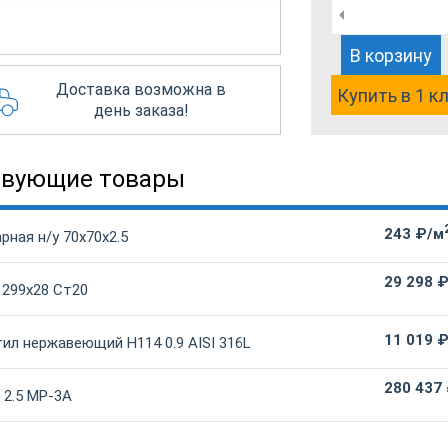
В корзину
Доставка возможна в
Купить в 1 к
день заказа!
твующие товары
243 ₽/м
рная н/у 70х70х2.5
29 298 
 299х28 Ст20
11 019 
ил нержавеющий Н114 0.9 AISI 316L
280 437
 2.5 МР-3А