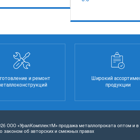
готовление и ремонт
Широкий ассортиме
еталлоконструкций
продукции
026 ООО «УралКомплектМ» продажа металлопроката оптом и в
 законом об авторских и смежных правах