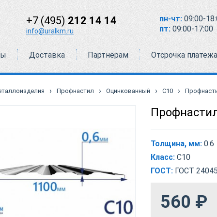
пн-чт:
09:00-18:
+7 (495)
212 14 14
пт:
09:00-17:00
info@uralkm.ru
ты
Доставка
Партнёрам
Отсрочка платеж
›
›
›
›
еталлоизделия
Профнастил
Оцинкованный
С10
Профнасти
Профнастил
Толщина, мм:
0.6
Класс:
С10
ГОСТ:
ГОСТ 24045
560
₽