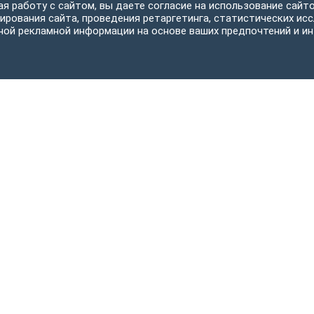
я работу с сайтом, вы даете согласие на использование сайто
ирования сайта, проведения ретаргетинга, статистических исс
ной рекламной информации на основе ваших предпочтений и ин