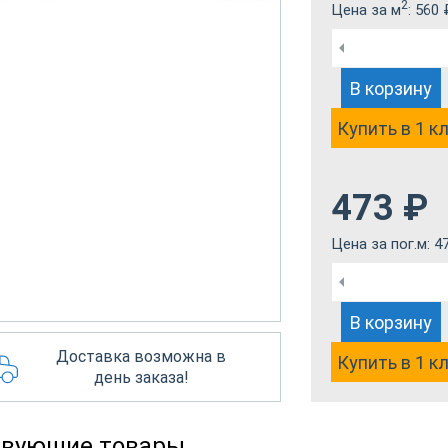
2
Цена за м
:
560
В корзину
Купить в 1 к
473
₽
Цена за пог.м:
4
В корзину
Доставка возможна в
Купить в 1 к
день заказа!
твующие товары