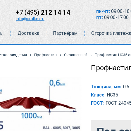
пн-чт:
09:00-18:
+7 (495)
212 14 14
пт:
09:00-17:00
info@uralkm.ru
ты
Доставка
Партнёрам
Отсрочка платеж
›
›
›
еталлоизделия
Профнастил
Окрашенный
Профнастил НС35 о
Профнастил
Толщина, мм:
0.6
Класс:
НС35
ГОСТ:
ГОСТ 24045