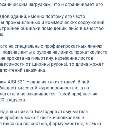
еханическим нагрузкам, что и ограничивает его
ов зданий, именно поэтому его часто
ды промышленных и коммерческих сооружений.
утренней обшивки помещений, либо в качестве
х.
ата на специальных профилепрокатных линиях
 подача ленты с рулона на линию, прокатка листа
е проката на гильотину, нарезание листов
зависимости от ширины рулона), то длина может
дпочтений заказчика.
 AISI 321 – одна из таких сталей. В ней
обладает высокой жаропорочностью, а на
ка стали не закаливается. Такой профнастил
0 градусов.
дена и никеля. Благодаря этому металл
ой профиль может быть использован в
тся высокой вязкостью, формуемостью, а также