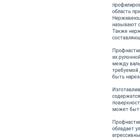
профилиров
область пр
Нержавеющи
называют с
Также нерж
составляющ
Профнастил
их рулонно
между валь
требуемой 
быть нарез
Изготавлив
содержатся
поверхност
может быть
Профнастил
обладает у
агрессивны