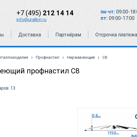
пн-чт:
09:00-18:
+7 (495)
212 14 14
пт:
09:00-17:00
info@uralkm.ru
ты
Доставка
Партнёрам
Отсрочка платеж
›
›
›
еталлоизделия
Профнастил
Нержавеющий
С8
еющий профнастил С8
аров:
13