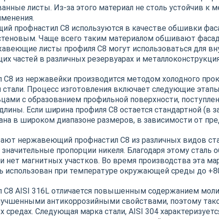
анные листы. Из-за этого материал не столь устойчив к м
именения.
й профнастил С8 используются в качестве обшивки фасад
теновым. Чаще всего таким материалом обшивают фаса
авеющие листы профиля С8 могут использоваться для вн
их частей в различных резервуарах и металлоконструкция
 С8 из нержавейки производится методом холодного прок
й стали. Процесс изготовления включает следующие этапы:
цами с образованием профильной поверхности, поступлени
длины. Если ширина профиля С8 остается стандартной (в 
ана в широком диапазоне размеров, в зависимости от пре
ают нержавеющий профнастил С8 из различных видов стали.
 значительные пропорции никеля. Благодаря этому сталь 
и нет магнитных участков. Во время производства эта мар
 использован при температуре окружающей среды до +80
 С8 AISI 316L отличается повышенным содержанием молиб
лучшенными антикоррозийными свойствами, поэтому так
х средах. Следующая марка стали, AISI 304 характеризуе