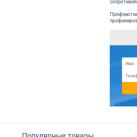
сопротивля
Профнастил
профилиров
Популярные товары