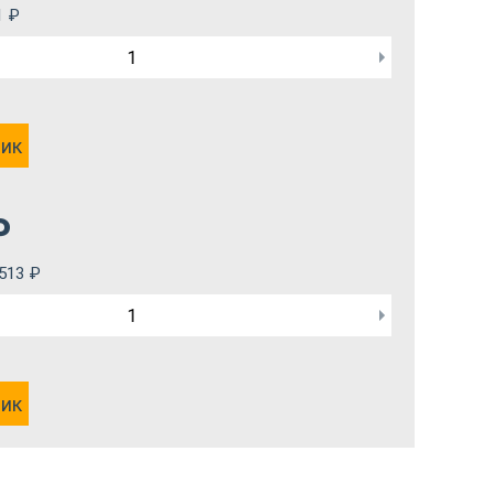
1
₽
лик
₽
 513
₽
лик