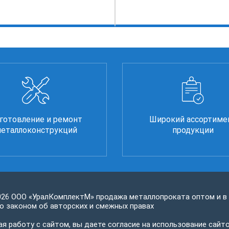
готовление и ремонт
Широкий ассортиме
еталлоконструкций
продукции
026 ООО «УралКомплектМ» продажа металлопроката оптом и в
 законом об авторских и смежных правах
я работу с сайтом, вы даете согласие на использование сайто