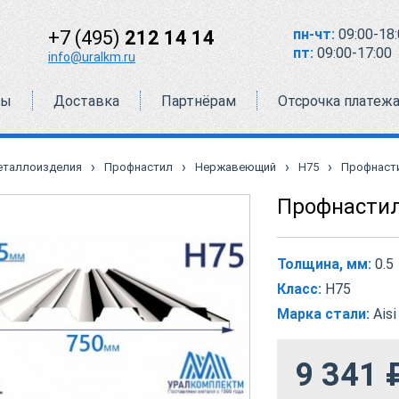
пн-чт:
09:00-18:
+7 (495)
212 14 14
пт:
09:00-17:00
info@uralkm.ru
ты
Доставка
Партнёрам
Отсрочка платеж
›
›
›
›
еталлоизделия
Профнастил
Нержавеющий
Н75
Профнасти
Профнастил
Толщина, мм:
0.5
Класс:
Н75
Марка стали:
Aisi
9 341