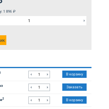
₽
у:
1 896
₽
лик
2
В корзину
аз
Заказать
2
/м
В корзину