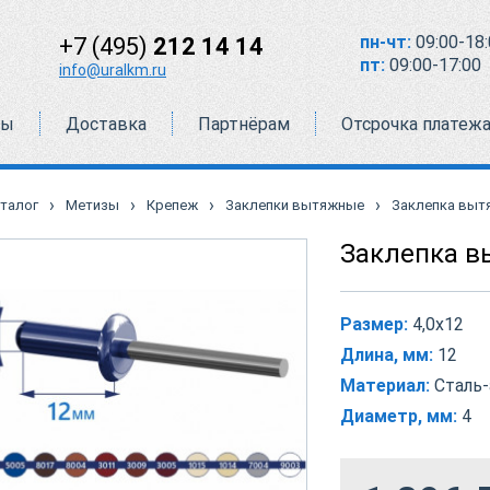
пн-чт:
09:00-18:
+7 (495)
212 14 14
пт:
09:00-17:00
info@uralkm.ru
ты
Доставка
Партнёрам
Отсрочка платеж
›
›
›
›
талог
Метизы
Крепеж
Заклепки вытяжные
Заклепка вытя
Заклепка в
Размер:
4,0х12
Длина, мм:
12
Материал:
Сталь
Диаметр, мм:
4