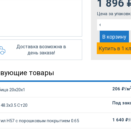
1 896
Цена за упаковк
В корзину
Доставка возможна в
Купить в 1 к
день заказа!
твующие товары
206 ₽/м
бица 20х20х1
Под зак
 48.3х3.5 Ст20
1 640 ₽
ил Н57 с порошковым покрытием 0.65