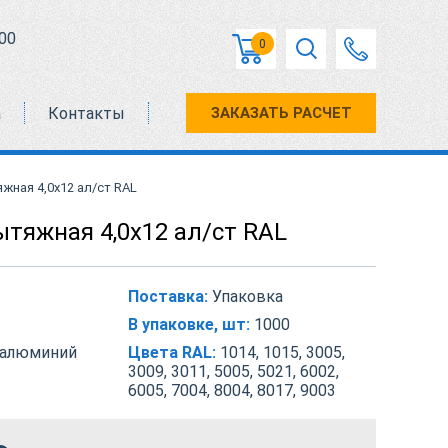
00
0
а
Контакты
ЗАКАЗАТЬ РАСЧЕТ
жная 4,0х12 ал/ст RAL
ытяжная 4,0х12 ал/ст RAL
Поставка:
Упаковка
В упаковке, шт:
1000
-алюминий
Цвета RAL:
1014, 1015, 3005,
3009, 3011, 5005, 5021, 6002,
6005, 7004, 8004, 8017, 9003