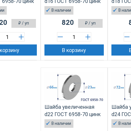
 6958-70 цинк
d16 ГОСТ 6958-70 цинк
d18 ГОС
чии
В наличии
В нал
20
820
₽
/ уп
₽
/ уп
 корзину
В корзину
Шайба увеличенная
Шайба 
d22 ГОСТ 6958-70 цинк
d24 ГОС
В наличии
В нал