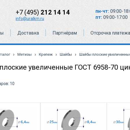
пн-чт:
09:00-18:
+7 (495)
212 14 14
пт:
09:00-17:00
info@uralkm.ru
ты
Доставка
Партнёрам
Отсрочка платеж
›
›
›
›
талог
Метизы
Крепеж
Шайбы
Шайбы плоские увеличенные
плоские увеличенные ГОСТ 6958-70 ци
аров:
10