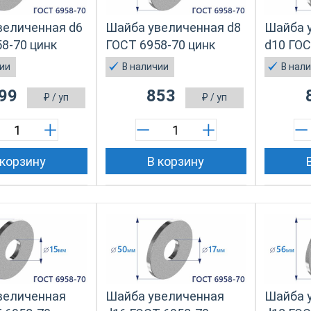
величенная d6
Шайба увеличенная d8
Шайба 
8-70 цинк
ГОСТ 6958-70 цинк
d10 ГОС
чии
В наличии
В нал
99
853
₽
/ уп
₽
/ уп
 корзину
В корзину
величенная
Шайба увеличенная
Шайба 