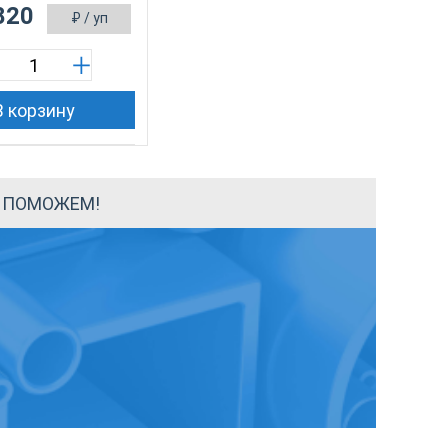
820
₽
/ уп
В корзину
Ы ПОМОЖЕМ!