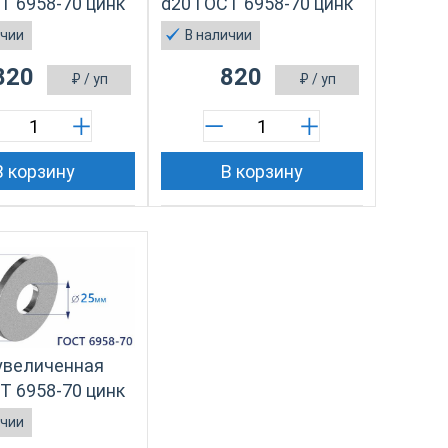
Т 6958-70 цинк
d20 ГОСТ 6958-70 цинк
ичии
В наличии
820
820
₽
/ уп
₽
/ уп
В корзину
В корзину
увеличенная
Т 6958-70 цинк
ичии