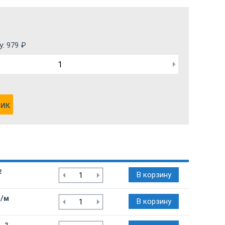
у:
979
₽
лик
2
В корзину
₽/м
В корзину
2