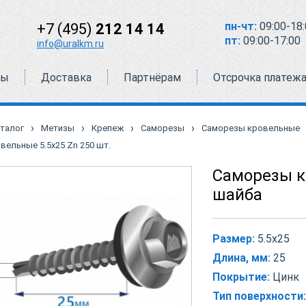
пн-чт:
09:00-18:
+7 (495)
212 14 14
пт:
09:00-17:00
info@uralkm.ru
ты
Доставка
Партнёрам
Отсрочка платеж
›
›
›
›
талог
Метизы
Крепеж
Саморезы
Саморезы кровельные
ельные 5.5х25 Zn 250 шт.
Саморезы к
шайба
Размер:
5.5х25
Длина, мм:
25
Покрытие:
Цинк
Тип поверхности: