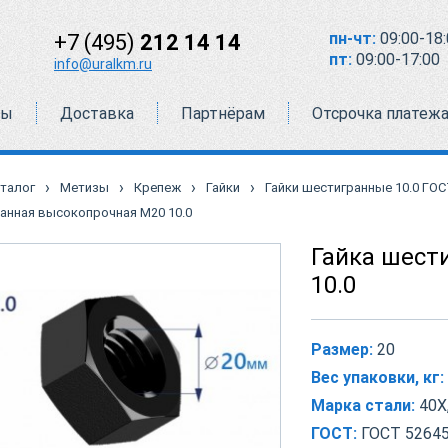
пн-чт:
09:00-18:
+7 (495)
212 14 14
пт:
09:00-17:00
info@uralkm.ru
ты
Доставка
Партнёрам
Отсрочка платеж
›
›
›
›
талог
Метизы
Крепеж
Гайки
Гайки шестигранные 10.0 ГОС
ранная высокопрочная М20 10.0
Гайка шест
10.0
Размер:
20
Вес упаковки, кг:
Марка стали:
40Х,
ГОСТ:
ГОСТ 52645