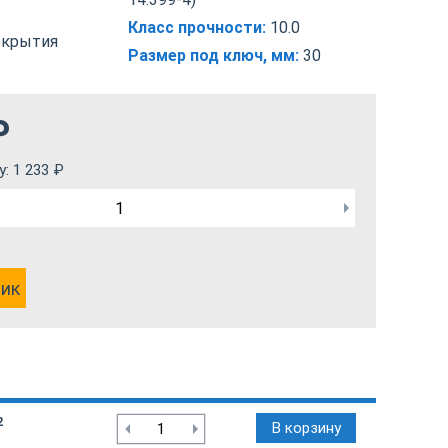
Класс прочности:
10.0
окрытия
Размер под ключ, мм:
30
₽
у:
1 233
₽
лик
2
В корзину