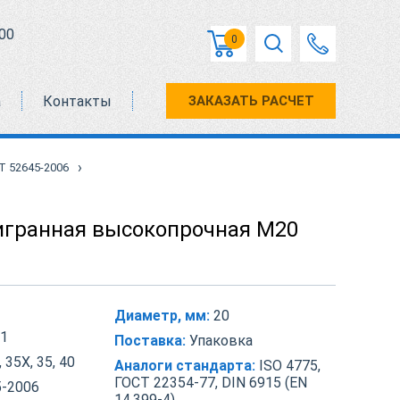
00
0
а
Контакты
ЗАКАЗАТЬ РАСЧЕТ
›
Т 52645-2006
игранная высокопрочная М20
Диаметр, мм:
20
1
Поставка:
Упаковка
 35Х, 35, 40
Аналоги стандарта:
ISO 4775,
ГОСТ 22354-77, DIN 6915 (EN
-2006
14.399-4)