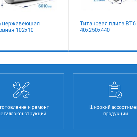
а нержавеющая
Титановая плита ВТ6
овная 102х10
40х250х440
готовление и ремонт
Широкий ассортиме
еталлоконструкций
продукции