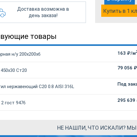
Доставка возможна в
Купить в 1 к
день заказа!
твующие товары
163 ₽/м
рная н/у 200х200х6
79 056 
 450х30 Ст20
Под зак
ил нержавеющий С20 0.8 AISI 316L
295 639
2 гост 9476
НЕ НАШЛИ, ЧТО ИСКАЛИ? М