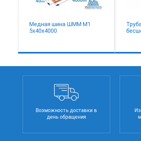
Медная шина ШММ М1
Труб
5х40х4000
бесш
Возможность доставки в
Из
день обращения
м