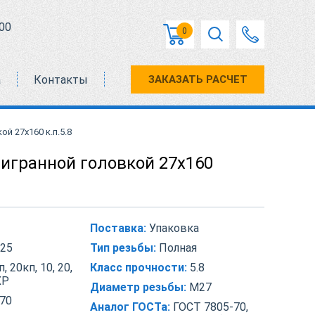
00
0
а
Контакты
ЗАКАЗАТЬ РАСЧЕТ
й 27х160 к.п.5.8
тигранной головкой 27х160
Поставка:
Упаковка
25
Тип резьбы:
Полная
, 20кп, 10, 20,
Класс прочности:
5.8
ХР
Диаметр резьбы:
М27
70
Аналог ГОСТа:
ГОСТ 7805-70,