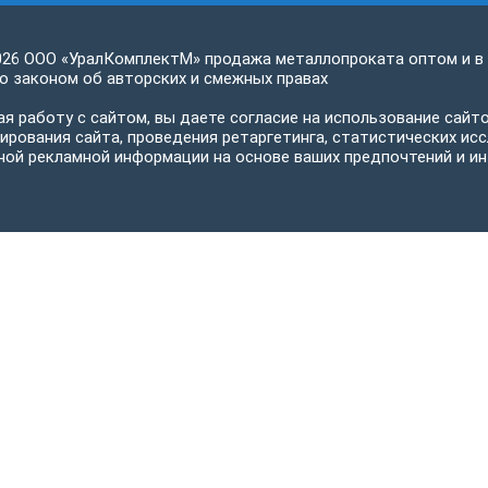
026 ООО «УралКомплектМ» продажа металлопроката оптом и в
 законом об авторских и смежных правах
я работу с сайтом, вы даете согласие на использование сайто
ирования сайта, проведения ретаргетинга, статистических исс
ной рекламной информации на основе ваших предпочтений и ин