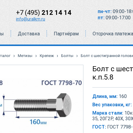
пн-чт:
09:00-18:
+7 (495)
212 14 14
пт:
09:00-17:00
info@uralkm.ru
ты
Доставка
Партнёрам
Отсрочка платеж
›
›
›
›
талог
Метизы
Крепеж
Болты
Болт с шестигранной головко
Болт с шес
к.п.5.8
Длина, мм:
160
Вес упаковки, кг:
Марка стали:
10кп
35, 20Г2Р, 40Х, 30
ГОСТ:
ГОСТ 7798-