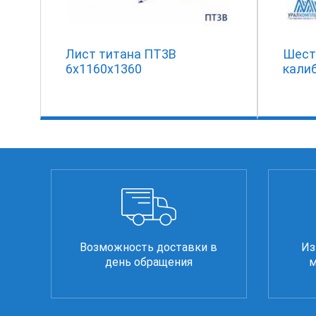
Лист титана ПТ3В
Шест
6х1160х1360
кали
Возможность доставки в
Из
день обращения
м