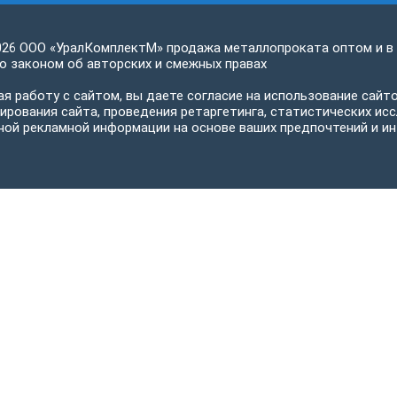
026 ООО «УралКомплектМ» продажа металлопроката оптом и в
 законом об авторских и смежных правах
я работу с сайтом, вы даете согласие на использование сайто
ирования сайта, проведения ретаргетинга, статистических исс
ной рекламной информации на основе ваших предпочтений и ин