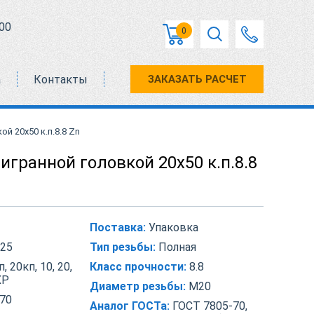
00
0
а
Контакты
ЗАКАЗАТЬ РАСЧЕТ
й 20х50 к.п.8.8 Zn
игранной головкой 20х50 к.п.8.8
Поставка:
Упаковка
25
Тип резьбы:
Полная
, 20кп, 10, 20,
Класс прочности:
8.8
ХР
Диаметр резьбы:
М20
70
Аналог ГОСТа:
ГОСТ 7805-70,