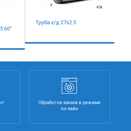
Труба х/д 27х2.5
5 60°
нт
Обработка заказа в режиме
он-лайн