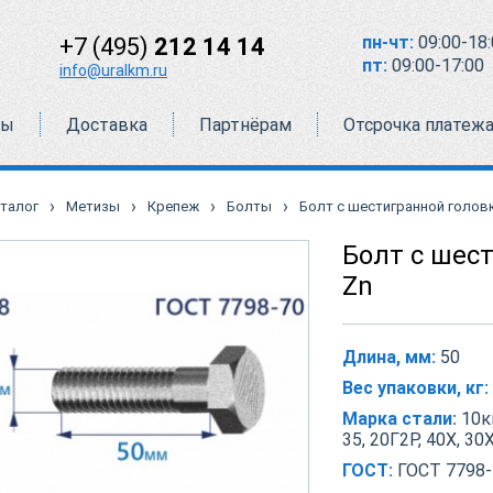
пн-чт:
09:00-18:
+7 (495)
212 14 14
пт:
09:00-17:00
info@uralkm.ru
ты
Доставка
Партнёрам
Отсрочка платеж
›
›
›
›
талог
Метизы
Крепеж
Болты
Болт с шестигранной головко
Болт с шест
Zn
Длина, мм:
50
Вес упаковки, кг:
Марка стали:
10кп
35, 20Г2Р, 40Х, 30
ГОСТ:
ГОСТ 7798-