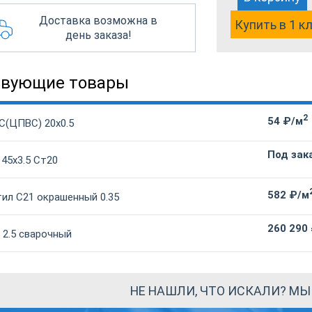
Доставка возможна в
Купить в 1 к
день заказа!
твующие товары
2
54 ₽/м
С(ЦПВС) 20х0.5
Под зак
 45х3.5 Ст20
582 ₽/м
ил С21 окрашенный 0.35
260 290
 2.5 сварочный
НЕ НАШЛИ, ЧТО ИСКАЛИ? М