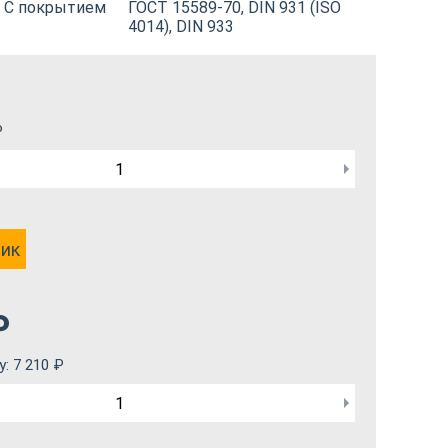
С покрытием
ГОСТ 15589-70, DIN 931 (ISO
4014), DIN 933
₽
лик
₽
у:
7 210
₽