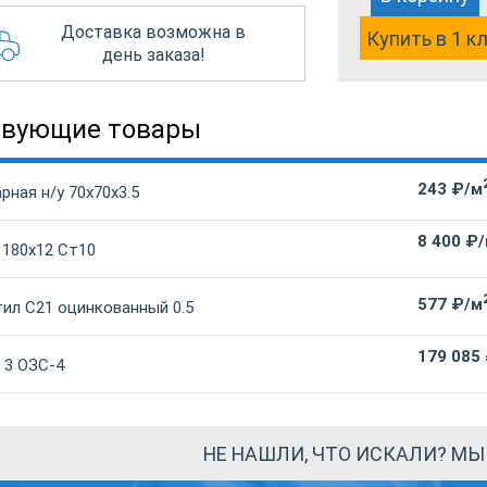
Доставка возможна в
Купить в 1 к
день заказа!
твующие товары
243 ₽/м
рная н/у 70х70х3.5
8 400 ₽
 180х12 Ст10
577 ₽/м
ил С21 оцинкованный 0.5
179 085
 3 ОЗС-4
НЕ НАШЛИ, ЧТО ИСКАЛИ? М