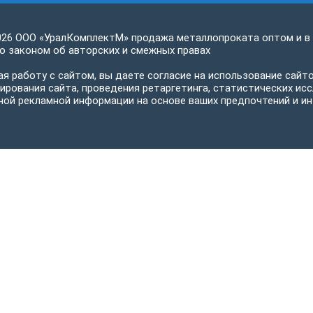
026 ООО «УралКомплектМ» продажа металлопроката оптом и в
 законом об авторских и смежных правах
я работу с сайтом, вы даете согласие на использование сайто
ирования сайта, проведения ретаргетинга, статистических исс
ной рекламной информации на основе ваших предпочтений и ин