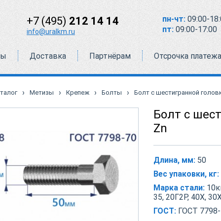
пн-чт:
09:00-18:
+7 (495)
212 14 14
пт:
09:00-17:00
info@uralkm.ru
ты
Доставка
Партнёрам
Отсрочка платеж
›
›
›
›
талог
Метизы
Крепеж
Болты
Болт с шестигранной головко
Болт с шест
Zn
Длина, мм:
50
Вес упаковки, кг:
Марка стали:
10кп
35, 20Г2Р, 40Х, 30
ГОСТ:
ГОСТ 7798-