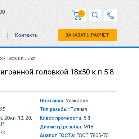
00
0
а
Контакты
ЗАКАЗАТЬ РАСЧЕТ
й 18х50 к.п.5.8 Zn
игранной головкой 18х50 к.п.5.8
Поставка:
Упаковка
25
Тип резьбы:
Полная
, 20кп, 10, 20,
Класс прочности:
5.8
ХР
Диаметр резьбы:
М18
70
Аналог ГОСТа:
ГОСТ 7805-70,