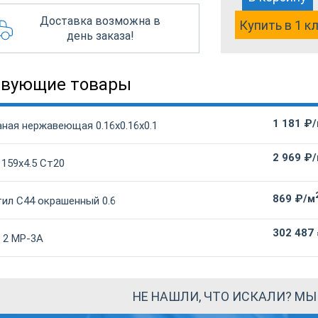
Доставка возможна в
Купить в 1 к
день заказа!
твующие товары
1 181 ₽
ная нержавеющая 0.16х0.16х0.1
2 969 ₽
 159х4.5 Ст20
869 ₽/м
ил С44 окрашенный 0.6
302 487
 2 МР-3А
НЕ НАШЛИ, ЧТО ИСКАЛИ? М