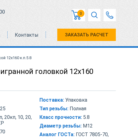
00
0
а
Контакты
ЗАКАЗАТЬ РАСЧЕТ
й 12х160 к.п.5.8
тигранной головкой 12х160
Поставка:
Упаковка
25
Тип резьбы:
Полная
, 20кп, 10, 20,
Класс прочности:
5.8
ХР
Диаметр резьбы:
М12
70
Аналог ГОСТа:
ГОСТ 7805-70,