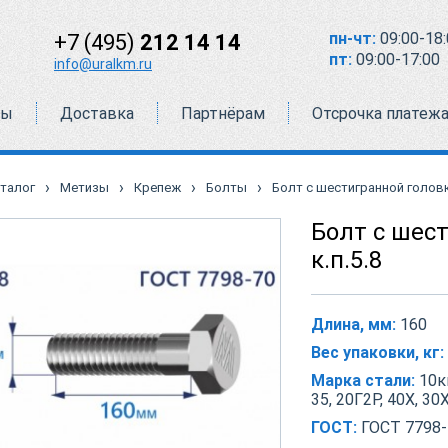
пн-чт:
09:00-18:
+7 (495)
212 14 14
пт:
09:00-17:00
info@uralkm.ru
ты
Доставка
Партнёрам
Отсрочка платеж
›
›
›
›
талог
Метизы
Крепеж
Болты
Болт с шестигранной головко
Болт с шес
к.п.5.8
Длина, мм:
160
Вес упаковки, кг:
Марка стали:
10кп
35, 20Г2Р, 40Х, 30
ГОСТ:
ГОСТ 7798-