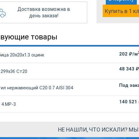
Доставка возможна в
Купить в 1 к
день заказа!
твующие товары
202 ₽/м
ица 20х20х1.3 оцинк
48 343 
 299х36 Ст20
Под зак
ил нержавеющий С20 0.7 AISI 304
140 521
 4 МР-3
НЕ НАШЛИ, ЧТО ИСКАЛИ? М