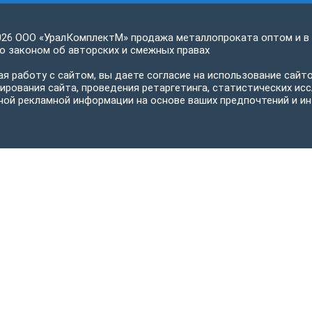
026 ООО «УралКомплектМ» продажа металлопроката оптом и в
 законом об авторских и смежных правах
я работу с сайтом, вы даете согласие на использование сайто
ирования сайта, проведения ретаргетинга, статистических исс
ной рекламной информации на основе ваших предпочтений и ин