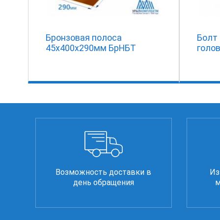
Бронзовая полоса
Болт
45x400x290мм БрНБТ
голов
Возможность доставки в
Из
день обращения
м