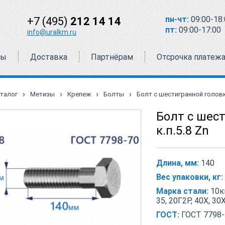
пн-чт:
09:00-18:
+7 (495)
212 14 14
пт:
09:00-17:00
info@uralkm.ru
ты
Доставка
Партнёрам
Отсрочка платеж
›
›
›
›
талог
Метизы
Крепеж
Болты
Болт с шестигранной головко
Болт с шес
к.п.5.8 Zn
Длина, мм:
140
Вес упаковки, кг:
Марка стали:
10кп
35, 20Г2Р, 40Х, 30
ГОСТ:
ГОСТ 7798-