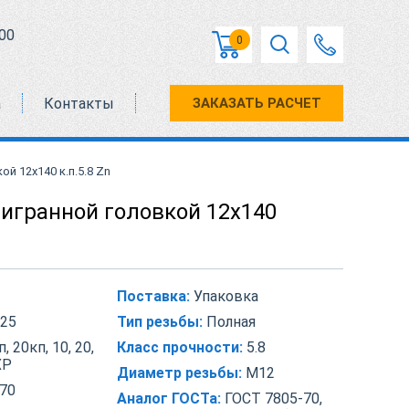
00
0
а
Контакты
ЗАКАЗАТЬ РАСЧЕТ
й 12х140 к.п.5.8 Zn
тигранной головкой 12х140
Поставка:
Упаковка
25
Тип резьбы:
Полная
, 20кп, 10, 20,
Класс прочности:
5.8
ХР
Диаметр резьбы:
М12
70
Аналог ГОСТа:
ГОСТ 7805-70,