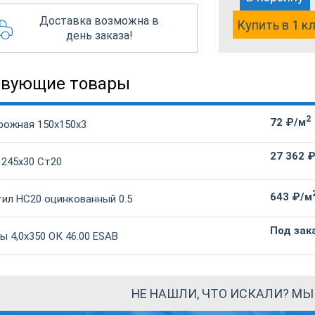
Доставка возможна в
Купить в 1 к
день заказа!
твующие товары
2
72 ₽/м
рожная 150х150х3
27 362 
 245х30 Ст20
643 ₽/м
ил НС20 оцинкованный 0.5
Под зак
 4,0х350 ОК 46.00 ESAB
НЕ НАШЛИ, ЧТО ИСКАЛИ? М