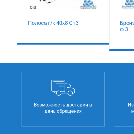
Полоса г/к 40х8 Ст3
Брон
ф 3
Возможность доставки в
Из
день обращения
м