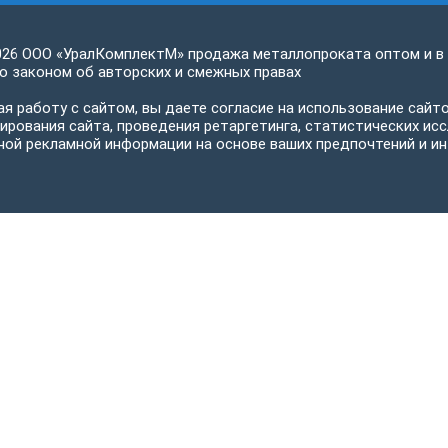
026 ООО «УралКомплектМ» продажа металлопроката оптом и в
 законом об авторских и смежных правах
я работу с сайтом, вы даете согласие на использование сайто
ирования сайта, проведения ретаргетинга, статистических исс
ной рекламной информации на основе ваших предпочтений и ин