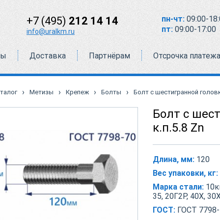
пн-чт:
09:00-18:
+7 (495)
212 14 14
пт:
09:00-17:00
info@uralkm.ru
ты
Доставка
Партнёрам
Отсрочка платеж
›
›
›
›
талог
Метизы
Крепеж
Болты
Болт с шестигранной головко
Болт с шес
к.п.5.8 Zn
Длина, мм:
120
Вес упаковки, кг:
Марка стали:
10кп
35, 20Г2Р, 40Х, 30
ГОСТ:
ГОСТ 7798-