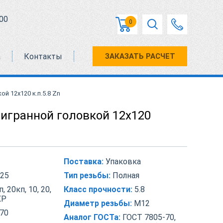
00
0
а
Контакты
ЗАКАЗАТЬ РАСЧЕТ
й 12х120 к.п.5.8 Zn
тигранной головкой 12х120
Поставка:
Упаковка
25
Тип резьбы:
Полная
, 20кп, 10, 20,
Класс прочности:
5.8
ХР
Диаметр резьбы:
М12
70
Аналог ГОСТа:
ГОСТ 7805-70,