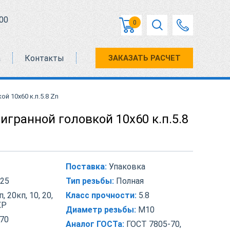
00
0
а
Контакты
ЗАКАЗАТЬ РАСЧЕТ
й 10х60 к.п.5.8 Zn
игранной головкой 10х60 к.п.5.8
Поставка:
Упаковка
25
Тип резьбы:
Полная
, 20кп, 10, 20,
Класс прочности:
5.8
ХР
Диаметр резьбы:
М10
70
Аналог ГОСТа:
ГОСТ 7805-70,