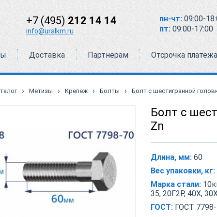
пн-чт:
09:00-18:
+7 (495)
212 14 14
пт:
09:00-17:00
info@uralkm.ru
ты
Доставка
Партнёрам
Отсрочка платеж
›
›
›
›
талог
Метизы
Крепеж
Болты
Болт с шестигранной головко
Болт с шест
Zn
Длина, мм:
60
Вес упаковки, кг:
Марка стали:
10кп
35, 20Г2Р, 40Х, 30
ГОСТ:
ГОСТ 7798-