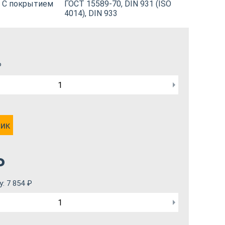
С покрытием
ГОСТ 15589-70, DIN 931 (ISO
4014), DIN 933
₽
лик
₽
у:
7 854
₽