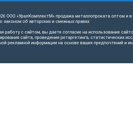
026 ООО «УралКомплектМ» продажа металлопроката оптом и в
 законом об авторских и смежных правах
я работу с сайтом, вы даете согласие на использование сайто
ирования сайта, проведения ретаргетинга, статистических исс
ной рекламной информации на основе ваших предпочтений и ин