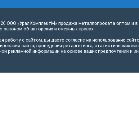
026 ООО «УралКомплектМ» продажа металлопроката оптом и в
 законом об авторских и смежных правах
я работу с сайтом, вы даете согласие на использование сайто
ирования сайта, проведения ретаргетинга, статистических исс
ной рекламной информации на основе ваших предпочтений и ин