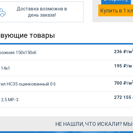
Доставка возможна в
Купить в 1 к
день заказа!
твующие товары
236 ₽/м
рожная 150х150х6
195 ₽/м
 14х1
700 ₽/м
ил НС35 оцинкованный 0.6
272 155
 2.5 МР-3
НЕ НАШЛИ, ЧТО ИСКАЛИ? М