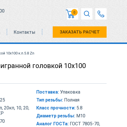
00
0
а
Контакты
ЗАКАЗАТЬ РАСЧЕТ
й 10х100 к.п.5.8 Zn
тигранной головкой 10х100
Поставка:
Упаковка
25
Тип резьбы:
Полная
, 20кп, 10, 20,
Класс прочности:
5.8
ХР
Диаметр резьбы:
М10
70
Аналог ГОСТа:
ГОСТ 7805-70,