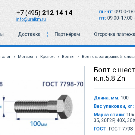
пн-чт:
09:00-18:
+7 (495)
212 14 14
пт:
09:00-17:00
info@uralkm.ru
ты
Доставка
Партнёрам
Отсрочка платеж
›
›
›
›
талог
Метизы
Крепеж
Болты
Болт с шестигранной головко
Болт с шес
к.п.5.8 Zn
Длина, мм:
100
Вес упаковки, кг:
Марка стали:
10кп
35, 20Г2Р, 40Х, 30
ГОСТ:
ГОСТ 7798-