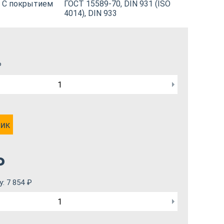
С покрытием
ГОСТ 15589-70, DIN 931 (ISO
4014), DIN 933
₽
лик
₽
у:
7 854
₽