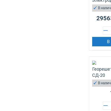
Электро
В нали
2956
В
Геореше
СД-20
В нали