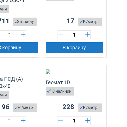
д 2 ОЗС-4
ичии
711
17
За
тонну
₽
/метр
В корзину
В корзину
а ПСД (А)
Геомат 1D
0x40
В наличии
ичии
96
228
₽
/метр
₽
/метр