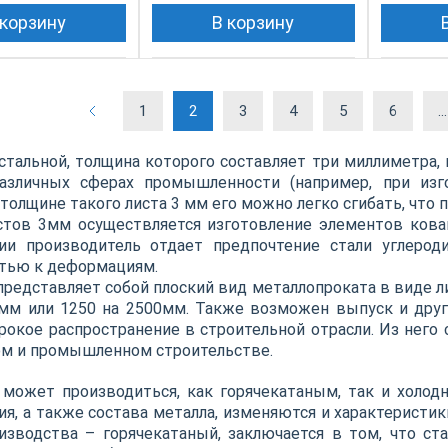
 корзину
В корзину
1
2
3
4
5
6
..
стальной, толщина которого составляет три миллиметра, 
азличных сферах промышленности (например, при изго
толщине такого листа 3 мм его можно легко сгибать, что 
стов 3мм осуществляется изготовление элементов кован
ии производитель отдает предпочтение стали углероди
тью к деформациям.
представляет собой плоский вид металлопроката в виде л
мм или 1250 на 2500мм. Также возможен выпуск и друг
рокое распространение в строительной отрасли. Из него 
м и промышленном строительстве.
может производиться, как горячекатаным, так и холод
ия, а также состава металла, изменяются и характеристи
изводства – горячекатаный, заключается в том, что ст