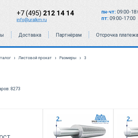
пн-чт:
09:00-18:
+7 (495)
212 14 14
пт:
09:00-17:00
info@uralkm.ru
ты
Доставка
Партнёрам
Отсрочка платеж
›
›
›
талог
Листовой прокат
Размеры
3
аров:
8273
ГОСТ