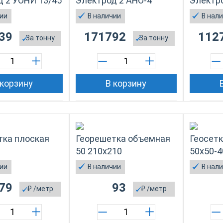
д 2 УОНИ 13/45
Электрод 2 АНО-4
Электро
чии
В наличии
В нал
39
171792
112
За
тонну
За
тонну
 корзину
В корзину
тка плоская
Георешетка объемная
Геосетк
50 210х210
50x50-4
чии
В наличии
В нал
79
93
₽
/метр
₽
/метр