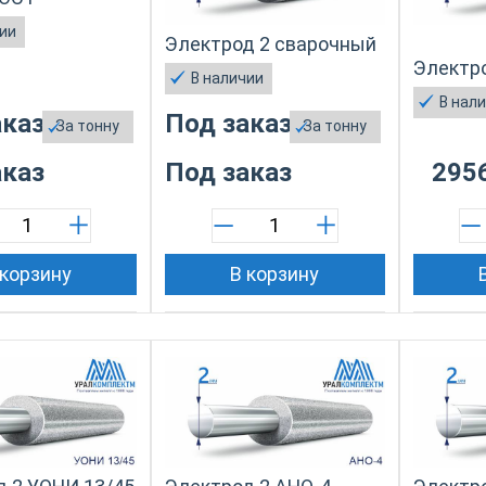
чии
Электрод 2 сварочный
Электро
В наличии
В нал
аказ
Под заказ
За
тонну
За
тонну
аказ
Под заказ
295
 корзину
В корзину