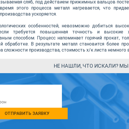
называемая сляб, под действием прижимных вальцов пост
время этого процесса металл нагревается, что прида
 производства ускоряется.
ологических особенностей, невозможно добиться высок
если требуется повышенная точность и высокие х
аным способом. Процесс напоминает горячий прокат, тол
й обработке. В результате металл становится более п
за сложности производства, стоимость х/к листа немного 
НЕ НАШЛИ, ЧТО ИСКАЛИ? М
ОТПРАВИТЬ ЗАЯВКУ