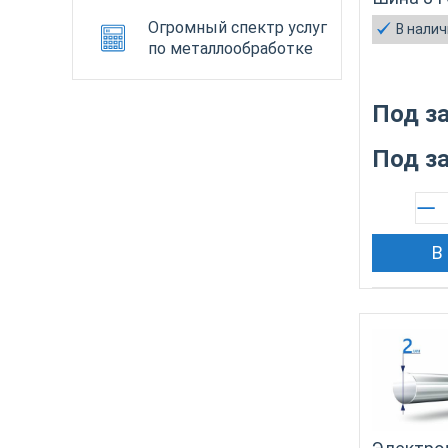
Огромный спектр услуг
В нали
по металлообработке
Под з
Под з
В