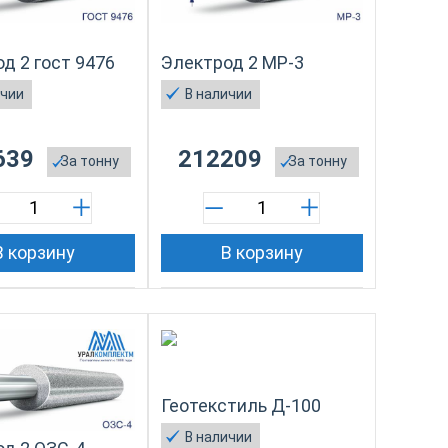
д 2 гост 9476
Электрод 2 МР-3
ичии
В наличии
639
212209
За
тонну
За
тонну
В корзину
В корзину
Геотекстиль Д-100
В наличии