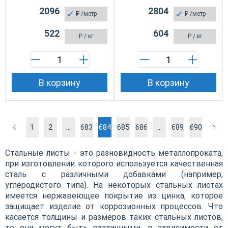
2096
2804
₽
/метр
₽
/метр
522
604
₽
/ кг
₽
/ кг
В корзину
В корзину
1
2
...
683
684
685
686
...
689
690
Стальные листы - это разновидность металлопроката,
при изготовлении которого используется качественная
сталь с различными добавками (например,
углеродистого типа). На некоторых стальных листах
имеется нержавеющее покрытие из цинка, которое
защищает изделие от коррозионных процессов. Что
касается толщины и размеров таких стальных листов,
то они могут быть различными, в зависимости от