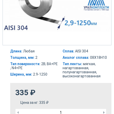
Длина:
Любая
Сплав:
AISI 304
Толщина, мм:
2
Аналог сплава:
08Х18Н10
Тип поверхности:
2В; ВА+РЕ
Тип ленты:
мягкая,
; N4+PE
нагартованная,
полунагартованная,
Ширина, мм:
2.9-1250
высоконагартованная
335
₽
Цена за кг:
335
₽