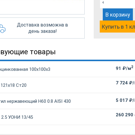
В корзину
Доставка возможна в
Купить в 1 к
день заказа!
твующие товары
2
91 ₽/м
оцинкованная 100х100х3
7 724 ₽
 121х18 Ст20
5 017 ₽
ил нержавеющий Н60 0.8 AISI 430
260 290
 2.5 УОНИ 13/45