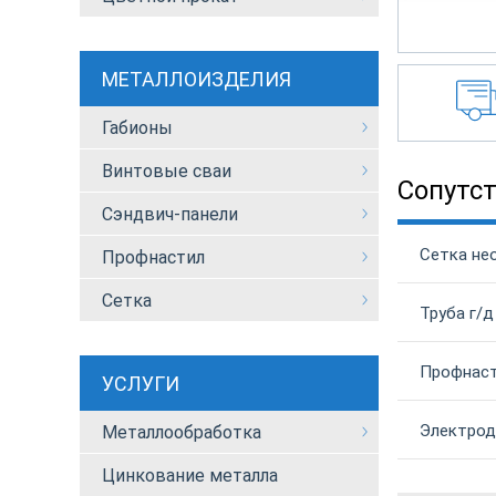
МЕТАЛЛОИЗДЕЛИЯ
Габионы
Винтовые сваи
Сопутс
Сэндвич-панели
Сетка не
Профнастил
Сетка
Труба г/д
Профнаст
УСЛУГИ
Электрод
Металлообработка
Цинкование металла