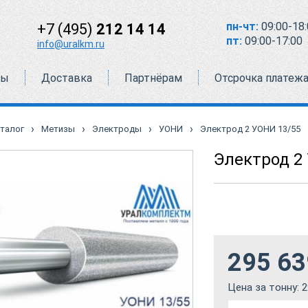
пн-чт:
09:00-18:
+7 (495)
212 14 14
пт:
09:00-17:00
info@uralkm.ru
ты
Доставка
Партнёрам
Отсрочка платеж
›
›
›
›
талог
Метизы
Электроды
УОНИ
Электрод 2 УОНИ 13/55
Электрод 2
295 63
Цена за тонну:
2