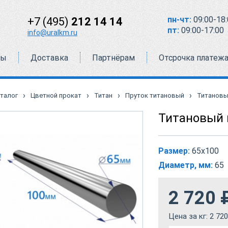
пн-чт:
09:00-18:
+7 (495)
212 14 14
пт:
09:00-17:00
info@uralkm.ru
ты
Доставка
Партнёрам
Отсрочка платеж
›
›
›
›
талог
Цветной прокат
Титан
Пруток титановый
Титановы
Титановый 
Размер:
65х100
Диаметр, мм:
65
2 720
Цена за кг:
2 720