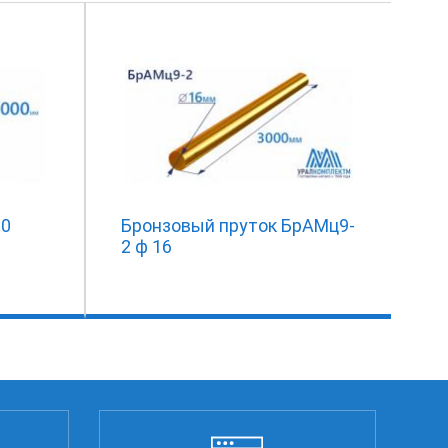
00
Бронзовый пруток БрАМц9-
2 ф 16