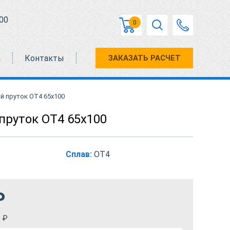
00
0
а
Контакты
ЗАКАЗАТЬ РАСЧЕТ
й пруток ОТ4 65х100
пруток ОТ4 65х100
Сплав:
ОТ4
₽
₽