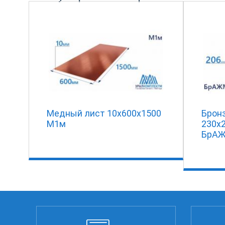
Медный лист 10х600х1500
Брон
М1м
230x
БрАЖ