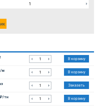
лик
2
В корзину
₽/м
В корзину
аз
Заказать
 ₽/тн
В корзину